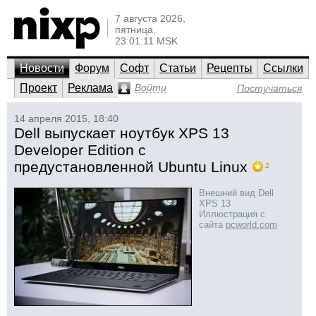
7 августа 2026,
пятница,
23:01:11 MSK
Новости
Форум
Софт
Статьи
Рецепты
Ссылки
Проект
Реклама
Войти
Постучаться
14 апреля 2015, 18:40
Dell выпускает ноутбук XPS 13
Developer Edition с
предустановленной Ubuntu Linux
2
Внешний вид Dell
XPS 13
Иллюстрация с
сайта
pcworld.com