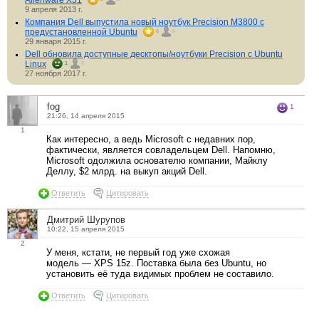
Alienware X51
9 апреля 2013 г.
Компания Dell выпустила новый ноутбук Precision M3800 с
предустановленной Ubuntu
6
6
29 января 2015 г.
Dell обновила доступные десктопы/ноутбуки Precision с Ubuntu
Linux
1
3
27 ноября 2017 г.
fog
1
21:26, 14 апреля 2015
1
Как интересно, а ведь Microsoft с недавних пор,
фактически, является совладельцем Dell. Напомню,
Microsoft одолжила основателю компании, Майклу
Деллу, $2 млрд. на выкуп акций Dell.
Ответить
Цитировать
Дмитрий Шурупов
10:22, 15 апреля 2015
2
У меня, кстати, не первый год уже схожая
модель — XPS 15z. Поставка была без Ubuntu, но
установить её туда видимых проблем не составило.
Ответить
Цитировать