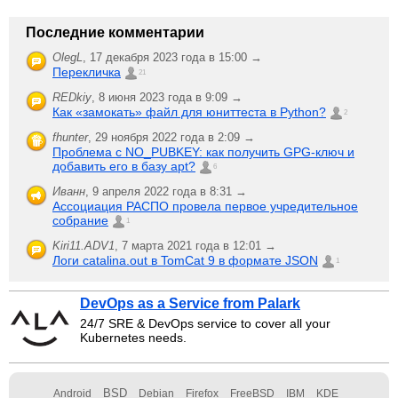
Последние комментарии
OlegL
,
17 декабря 2023 года в 15:00 →
Перекличка
21
REDkiy
,
8 июня 2023 года в 9:09 →
Как «замокать» файл для юниттеста в Python?
2
fhunter
,
29 ноября 2022 года в 2:09 →
Проблема с NO_PUBKEY: как получить GPG-ключ и
добавить его в базу apt?
6
Иванн
,
9 апреля 2022 года в 8:31 →
Ассоциация РАСПО провела первое учредительное
собрание
1
Kiri11.ADV1
,
7 марта 2021 года в 12:01 →
Логи catalina.out в TomCat 9 в формате JSON
1
DevOps as a Service from Palark
24/7 SRE & DevOps service to cover all your
Kubernetes needs.
BSD
Android
Debian
Firefox
FreeBSD
IBM
KDE