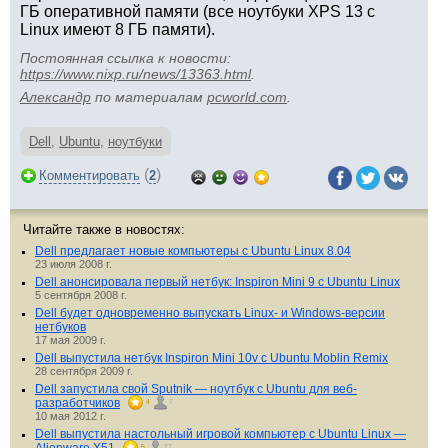
ГБ оперативной памяти (все ноутбуки XPS 13 с
Linux имеют 8 ГБ памяти).
Постоянная ссылка к новости:
https://www.nixp.ru/news/13363.html
.
Aлександр
по материалам
pcworld.com
.
Dell
,
Ubuntu
,
ноутбуки
(
)
Комментировать
2
Читайте также в новостях:
Dell предлагает новые компьютеры с Ubuntu Linux 8.04
23 июля 2008 г.
Dell анонсировала первый нетбук: Inspiron Mini 9 с Ubuntu Linux
5 сентября 2008 г.
Dell будет одновременно выпускать Linux- и Windows-версии
нетбуков
17 мая 2009 г.
Dell выпустила нетбук Inspiron Mini 10v с Ubuntu Moblin Remix
28 сентября 2009 г.
Dell запустила свой Sputnik — ноутбук с Ubuntu для веб-
разработчиков
4
7
10 мая 2012 г.
Dell выпустила настольный игровой компьютер с Ubuntu Linux —
5
27