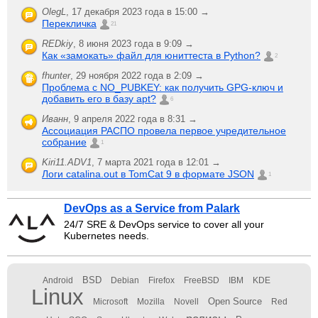
OlegL
,
17 декабря 2023 года в 15:00 →
Перекличка
21
REDkiy
,
8 июня 2023 года в 9:09 →
Как «замокать» файл для юниттеста в Python?
2
fhunter
,
29 ноября 2022 года в 2:09 →
Проблема с NO_PUBKEY: как получить GPG-ключ и
добавить его в базу apt?
6
Иванн
,
9 апреля 2022 года в 8:31 →
Ассоциация РАСПО провела первое учредительное
собрание
1
Kiri11.ADV1
,
7 марта 2021 года в 12:01 →
Логи catalina.out в TomCat 9 в формате JSON
1
DevOps as a Service from Palark
24/7 SRE & DevOps service to cover all your
Kubernetes needs.
BSD
Android
Debian
Firefox
FreeBSD
IBM
KDE
Linux
Open Source
Microsoft
Mozilla
Novell
Red