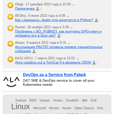
OlegL
,
17 декабря 2023 года в 15:00 →
Перекличка
21
REDkiy
,
8 июня 2023 года в 9:09 →
Как «замокать» файл для юниттеста в Python?
2
fhunter
,
29 ноября 2022 года в 2:09 →
Проблема с NO_PUBKEY: как получить GPG-ключ и
добавить его в базу apt?
6
Иванн
,
9 апреля 2022 года в 8:31 →
Ассоциация РАСПО провела первое учредительное
собрание
1
Kiri11.ADV1
,
7 марта 2021 года в 12:01 →
Логи catalina.out в TomCat 9 в формате JSON
1
DevOps as a Service from Palark
24/7 SRE & DevOps service to cover all your
Kubernetes needs.
BSD
Android
Debian
Firefox
FreeBSD
IBM
KDE
Linux
Open Source
Microsoft
Mozilla
Novell
Red