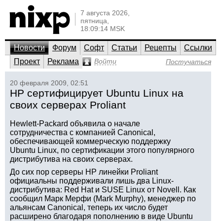
7 августа 2026,
пятница,
18:09:14 MSK
Новости
Форум
Софт
Статьи
Рецепты
Ссылки
Проект
Реклама
Войти
Постучаться
20 февраля 2009, 02:51
HP сертифицирует Ubuntu Linux на
своих серверах Proliant
Hewlett-Packard объявила о начале
сотрудничества с компанией Canonical,
обеспечивающей коммерческую поддержку
Ubuntu Linux, по сертификации этого популярного
дистрибутива на своих серверах.
До сих пор серверы HP линейки Proliant
официальны поддерживали лишь два Linux-
дистрибутива: Red Hat и SUSE Linux от Novell. Как
сообщил Марк Мерфи (Mark Murphy), менеджер по
альянсам Canonical, теперь их число будет
расширено благодаря пополнению в виде Ubuntu