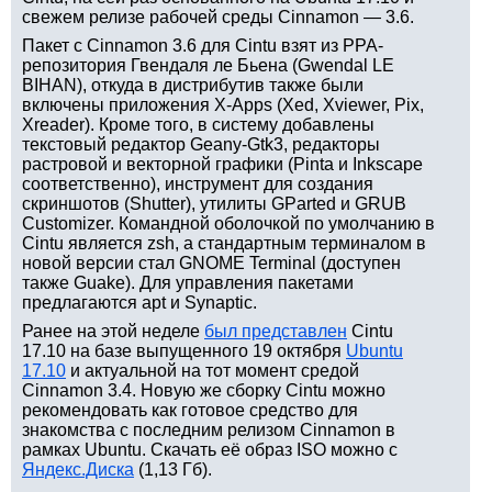
свежем релизе рабочей среды Cinnamon — 3.6.
Пакет с Cinnamon 3.6 для Cintu взят из PPA-
репозитория Гвендаля ле Бьена (Gwendal LE
BIHAN), откуда в дистрибутив также были
включены приложения X-Apps (Xed, Xviewer, Pix,
Xreader). Кроме того, в систему добавлены
текстовый редактор Geany-Gtk3, редакторы
растровой и векторной графики (Pinta и Inkscape
соответственно), инструмент для создания
скриншотов (Shutter), утилиты GParted и GRUB
Customizer. Командной оболочкой по умолчанию в
Cintu является zsh, а стандартным терминалом в
новой версии стал GNOME Terminal (доступен
также Guake). Для управления пакетами
предлагаются apt и Synaptic.
Ранее на этой неделе
был представлен
Cintu
17.10 на базе выпущенного 19 октября
Ubuntu
17.10
и актуальной на тот момент средой
Cinnamon 3.4. Новую же сборку Cintu можно
рекомендовать как готовое средство для
знакомства с последним релизом Cinnamon в
рамках Ubuntu. Скачать её образ ISO можно с
Яндекс.Диска
(1,13 Гб).