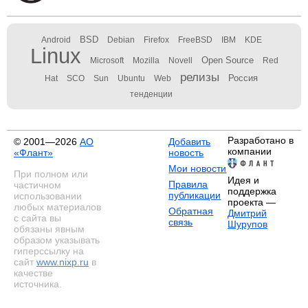
BSD
Android
Debian
Firefox
FreeBSD
IBM
KDE
Linux
Open Source
Microsoft
Mozilla
Novell
Red
релизы
Россия
Hat
SCO
Sun
Ubuntu
Web
тенденции
Разработано в
© 2001—2026
АО
Добавить
компании
«Флант»
новость
Мои новости
При полном или
Идея и
Правила
частичном
поддержка
публикации
использовании
проекта —
любых материалов
Обратная
Дмитрий
с сайта вы
связь
Шурупов
обязаны явным
образом указывать
гиперссылку на
сайт
www.nixp.ru
в
качестве
источника.