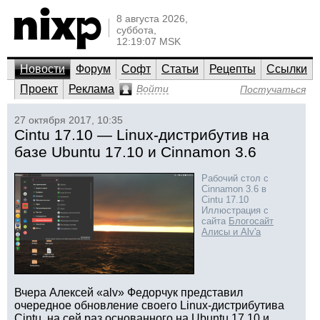
8 августа 2026,
суббота,
12:19:07 MSK
Новости
Форум
Софт
Статьи
Рецепты
Ссылки
Проект
Реклама
Войти
Постучаться
27 октября 2017, 10:35
Cintu 17.10 — Linux-дистрибутив на
базе Ubuntu 17.10 и Cinnamon 3.6
Рабочий стол с
Cinnamon 3.6 в
Cintu 17.10
Иллюстрация с
сайта
Блогосайт
Алисы и Alv'а
Вчера Алексей «alv» Федорчук представил
очередное обновление своего Linux-дистрибутива
Cintu, на сей раз основанного на Ubuntu 17.10 и