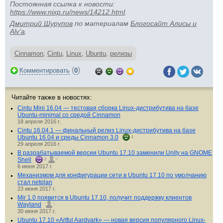
Постоянная ссылка к новости:
https://www.nixp.ru/news/14212.html
.
Дмитрий Шурупов
по материалам
Блогосайт Алисы и
Alv'а
.
Cinnamon
,
Cintu
,
Linux
,
Ubuntu
,
релизы
(
)
Комментировать
0
Читайте также в новостях:
Cintu Mini 16.04 — тестовая сборка Linux-дистрибутива на базе
Ubuntu-minimal со средой Cinnamon
18 апреля 2016 г.
Cintu 16.04.1 — финальный релиз Linux-дистрибутива на базе
Ubuntu 16.04 и среды Cinnamon 3.0
1
29 апреля 2016 г.
В разрабатываемой версии Ubuntu 17.10 заменили Unity на GNOME
Shell
2
3
6 июня 2017 г.
Механизмом для конфигурации сети в Ubuntu 17.10 по умолчанию
стал netplan
23 июня 2017 г.
Mir 1.0 появится в Ubuntu 17.10, получит поддержку клиентов
Wayland
2
30 июня 2017 г.
Ubuntu 17.10 «Artful Aardvark» ­— новая версия популярного Linux-