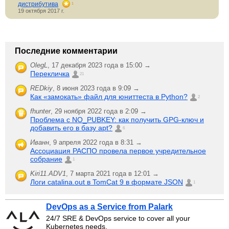
дистрибутива
1
19 октября 2017 г.
Последние комментарии
OlegL
,
17 декабря 2023 года в 15:00 →
Перекличка
21
REDkiy
,
8 июня 2023 года в 9:09 →
Как «замокать» файл для юниттеста в Python?
2
fhunter
,
29 ноября 2022 года в 2:09 →
Проблема с NO_PUBKEY: как получить GPG-ключ и
добавить его в базу apt?
6
Иванн
,
9 апреля 2022 года в 8:31 →
Ассоциация РАСПО провела первое учредительное
собрание
1
Kiri11.ADV1
,
7 марта 2021 года в 12:01 →
Логи catalina.out в TomCat 9 в формате JSON
1
DevOps as a Service from Palark
24/7 SRE & DevOps service to cover all your
Kubernetes needs.