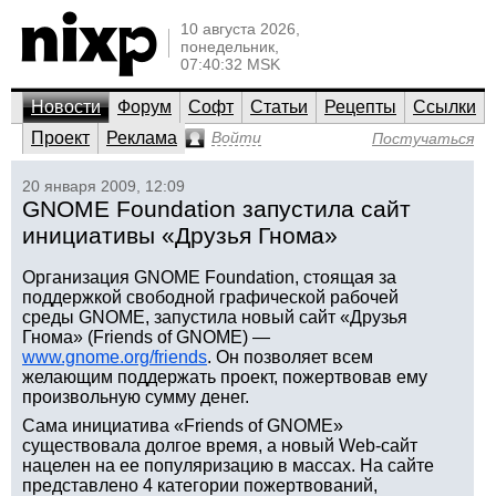
10 августа 2026,
понедельник,
07:40:32 MSK
Новости
Форум
Софт
Статьи
Рецепты
Ссылки
Проект
Реклама
Войти
Постучаться
20 января 2009, 12:09
GNOME Foundation запустила сайт
инициативы «Друзья Гнома»
Организация GNOME Foundation, стоящая за
поддержкой свободной графической рабочей
среды GNOME, запустила новый сайт «Друзья
Гнома» (Friends of GNOME) —
www.gnome.org/friends
. Он позволяет всем
желающим поддержать проект, пожертвовав ему
произвольную сумму денег.
Сама инициатива «Friends of GNOME»
существовала долгое время, а новый Web-сайт
нацелен на ее популяризацию в массах. На сайте
представлено 4 категории пожертвований,