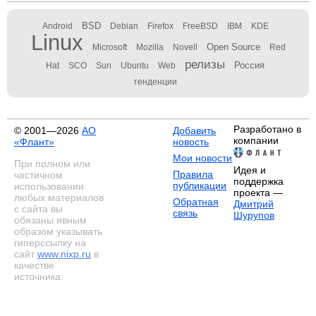
BSD
Android
Debian
Firefox
FreeBSD
IBM
KDE
Linux
Open Source
Microsoft
Mozilla
Novell
Red
релизы
Россия
Hat
SCO
Sun
Ubuntu
Web
тенденции
Разработано в
© 2001—2026
АО
Добавить
компании
«Флант»
новость
Мои новости
При полном или
Идея и
Правила
частичном
поддержка
публикации
использовании
проекта —
любых материалов
Обратная
Дмитрий
с сайта вы
связь
Шурупов
обязаны явным
образом указывать
гиперссылку на
сайт
www.nixp.ru
в
качестве
источника.