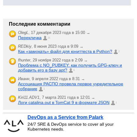
Последние комментарии
OlegL
,
17 декабря 2023 года в 15:00 →
Перекличка
21
REDkiy
,
8 июня 2023 года в 9:09 →
Как «замокать» файл для юниттеста в Python?
2
fhunter
,
29 ноября 2022 года в 2:09 →
Проблема с NO_PUBKEY: как получить GPG-ключ и
добавить его в базу apt?
6
Иванн
,
9 апреля 2022 года в 8:31 →
Ассоциация РАСПО провела первое учредительное
собрание
1
Kiri11.ADV1
,
7 марта 2021 года в 12:01 →
Логи catalina.out в TomCat 9 в формате JSON
1
DevOps as a Service from Palark
24/7 SRE & DevOps service to cover all your
Kubernetes needs.