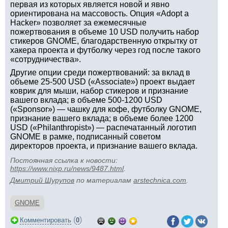
первая из которых является новой и явно
ориентирована на массовость. Опция «Adopt a
Hacker» позволяет за ежемесячные
пожертвования в объеме 10 USD получить набор
стикеров GNOME, благодарственную открытку от
хакера проекта и футболку через год после такого
«сотрудничества».
Другие опции среди пожертвований: за вклад в
объеме 25-500 USD («Associate») проект выдает
коврик для мыши, набор стикеров и признание
вашего вклада; в объеме 500-1200 USD
(«Sponsor») — чашку для кофе, футболку GNOME,
признание вашего вклада; в объеме более 1200
USD («Philanthropist») — распечатанный логотип
GNOME в рамке, подписанный советом
директоров проекта, и признание вашего вклада.
Постоянная ссылка к новости:
https://www.nixp.ru/news/9487.html
.
Дмитрий Шурупов
по материалам
arstechnica.com
.
GNOME
(
)
Комментировать
0