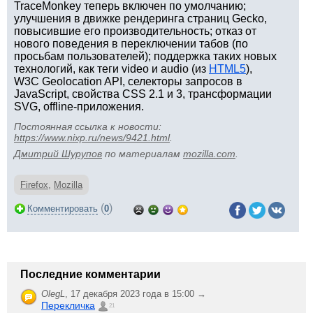
TraceMonkey теперь включен по умолчанию;
улучшения в движке рендеринга страниц Gecko,
повысившие его производительность; отказ от
нового поведения в переключении табов (по
просьбам пользователей); поддержка таких новых
технологий, как теги video и audio (из
HTML5
),
W3C Geolocation API, селекторы запросов в
JavaScript, свойства CSS 2.1 и 3, трансформации
SVG, offline-приложения.
Постоянная ссылка к новости:
https://www.nixp.ru/news/9421.html
.
Дмитрий Шурупов
по материалам
mozilla.com
.
Firefox
,
Mozilla
(
)
Комментировать
0
Последние комментарии
OlegL
,
17 декабря 2023 года в 15:00 →
Перекличка
21