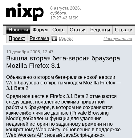
8 августа 2026,
суббота,
17:27:43 MSK
Новости
Форум
Софт
Статьи
Рецепты
Ссылки
Проект
Реклама
Войти
Постучаться
10 декабря 2008, 12:47
Вышла вторая бета-версия браузера
Mozilla Firefox 3.1
Объявлено о втором бета-релизе новой версии
Web-браузера с открытым кодом Mozilla Firefox —
3.1 Beta 2.
Среди новшеств в Firefox 3.1 Beta 2 отмечаются
следующие: появление режима приватной
работы в браузере, в котором не сохраняются
какие-либо личные данные (Private Browsing
Mode); добавлены функции для удаления
недавней истории по заданному времени и по
конкретному Web-сайту; обновление в поддержке
Web Workers API; новый JavaScript-движок