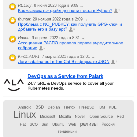
REDkiy
,
8 июня 2023 года в 9:09 →
Как «замокать» файл для юниттеста в Python?
2
fhunter
,
29 ноября 2022 года в 2:09 →
Проблема с NO_PUBKEY: как получить GPG-ключ и
добавить его в базу apt?
6
Иванн
,
9 апреля 2022 года в 8:31 →
Ассоциация РАСПО провела первое учредительное
собрание
1
Kiri11.ADV1
,
7 марта 2021 года в 12:01 →
Логи catalina.out в TomCat 9 в формате JSON
1
DevOps as a Service from Palark
24/7 SRE & DevOps service to cover all your
Kubernetes needs.
BSD
Android
Debian
Firefox
FreeBSD
IBM
KDE
Linux
Open Source
Microsoft
Mozilla
Novell
Red
релизы
Россия
Hat
SCO
Sun
Ubuntu
Web
тенденции