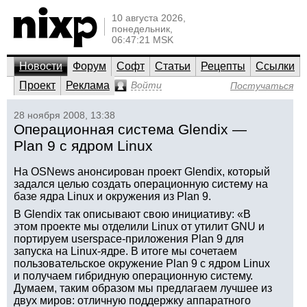
10 августа 2026,
понедельник,
06:47:21 MSK
Новости
Форум
Софт
Статьи
Рецепты
Ссылки
Проект
Реклама
Войти
Постучаться
28 ноября 2008, 13:38
Операционная система Glendix —
Plan 9 с ядром Linux
На OSNews анонсирован проект Glendix, который
задался целью создать операционную систему на
базе ядра Linux и окружения из Plan 9.
В Glendix так описывают свою инициативу: «В
этом проекте мы отделили Linux от утилит GNU и
портируем userspace-приложения Plan 9 для
запуска на Linux-ядре. В итоге мы сочетаем
пользовательское окружение Plan 9 с ядром Linux
и получаем гибридную операционную систему.
Думаем, таким образом мы предлагаем лучшее из
двух миров: отличную поддержку аппаратного