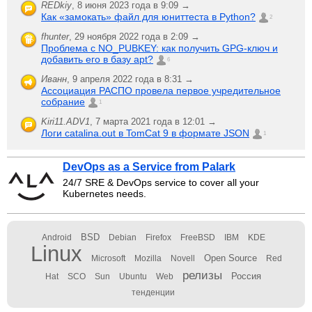
REDkiy
,
8 июня 2023 года в 9:09 →
Как «замокать» файл для юниттеста в Python?
2
fhunter
,
29 ноября 2022 года в 2:09 →
Проблема с NO_PUBKEY: как получить GPG-ключ и
добавить его в базу apt?
6
Иванн
,
9 апреля 2022 года в 8:31 →
Ассоциация РАСПО провела первое учредительное
собрание
1
Kiri11.ADV1
,
7 марта 2021 года в 12:01 →
Логи catalina.out в TomCat 9 в формате JSON
1
DevOps as a Service from Palark
24/7 SRE & DevOps service to cover all your
Kubernetes needs.
BSD
Android
Debian
Firefox
FreeBSD
IBM
KDE
Linux
Open Source
Microsoft
Mozilla
Novell
Red
релизы
Россия
Hat
SCO
Sun
Ubuntu
Web
тенденции