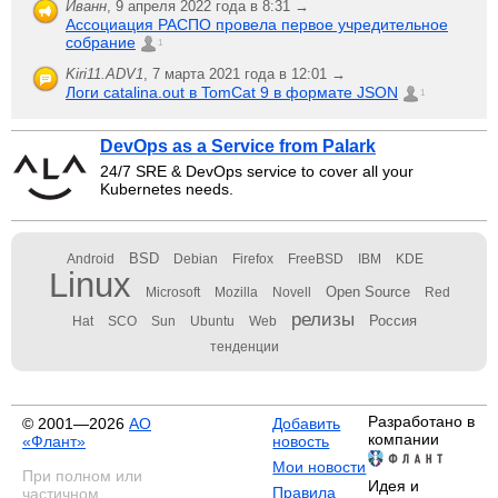
Иванн
,
9 апреля 2022 года в 8:31 →
Ассоциация РАСПО провела первое учредительное
собрание
1
Kiri11.ADV1
,
7 марта 2021 года в 12:01 →
Логи catalina.out в TomCat 9 в формате JSON
1
DevOps as a Service from Palark
24/7 SRE & DevOps service to cover all your
Kubernetes needs.
BSD
Android
Debian
Firefox
FreeBSD
IBM
KDE
Linux
Open Source
Microsoft
Mozilla
Novell
Red
релизы
Россия
Hat
SCO
Sun
Ubuntu
Web
тенденции
Разработано в
© 2001—2026
АО
Добавить
компании
«Флант»
новость
Мои новости
При полном или
Идея и
Правила
частичном