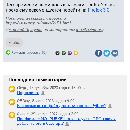
Тем временем, всем пользователям Firefox 2.x по-
прежнему рекомендуется перейти на
Firefox 3.0
.
Постоянная ссылка к новости:
https://www.nixp.ru/news/9151.html
.
Дмитрий Шурупов
по материалам
mozillazine.org
.
Firefox
(
)
Комментировать
0
Последние комментарии
OlegL
,
17 декабря 2023 года в 15:00 →
Перекличка
21
REDkiy
,
8 июня 2023 года в 9:09 →
Как «замокать» файл для юниттеста в Python?
2
fhunter
,
29 ноября 2022 года в 2:09 →
Проблема с NO_PUBKEY: как получить GPG-ключ и
добавить его в базу apt?
6