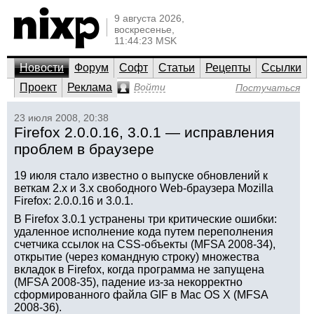
9 августа 2026,
воскресенье,
11:44:23 MSK
Новости
Форум
Софт
Статьи
Рецепты
Ссылки
Проект
Реклама
Войти
Постучаться
23 июля 2008, 20:38
Firefox 2.0.0.16, 3.0.1 — исправления
проблем в браузере
19 июля стало известно о выпуске обновлений к
веткам 2.x и 3.x свободного Web-браузера Mozilla
Firefox: 2.0.0.16 и 3.0.1.
В Firefox 3.0.1 устранены три критические ошибки:
удаленное исполнение кода путем переполнения
счетчика ссылок на CSS-объекты (MFSA 2008-34),
открытие (через командную строку) множества
вкладок в Firefox, когда программа не запущена
(MFSA 2008-35), падение из-за некорректно
сформированного файла GIF в Mac OS X (MFSA
2008-36).