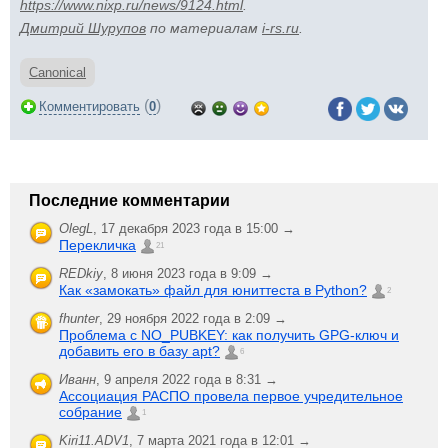
https://www.nixp.ru/news/9124.html
.
Дмитрий Шурупов
по материалам
i-rs.ru
.
Canonical
(
)
Комментировать
0
Последние комментарии
OlegL
,
17 декабря 2023 года в 15:00 →
Перекличка
21
REDkiy
,
8 июня 2023 года в 9:09 →
Как «замокать» файл для юниттеста в Python?
2
fhunter
,
29 ноября 2022 года в 2:09 →
Проблема с NO_PUBKEY: как получить GPG-ключ и
добавить его в базу apt?
6
Иванн
,
9 апреля 2022 года в 8:31 →
Ассоциация РАСПО провела первое учредительное
собрание
1
Kiri11.ADV1
,
7 марта 2021 года в 12:01 →