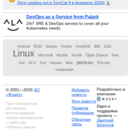
Логи catalina.out в TomCat 9 в формате JSON
1
DevOps as a Service from Palark
24/7 SRE & DevOps service to cover all your
Kubernetes needs.
BSD
Android
Debian
Firefox
FreeBSD
IBM
KDE
Linux
Open Source
Microsoft
Mozilla
Novell
Red
релизы
Россия
Hat
SCO
Sun
Ubuntu
Web
тенденции
Разработано в
© 2001—2026
АО
Добавить
компании
«Флант»
новость
Мои новости
При полном или
Идея и
Правила
частичном
поддержка
публикации
использовании
проекта —
любых материалов
Обратная
Дмитрий
с сайта вы
связь
Шурупов
обязаны явным