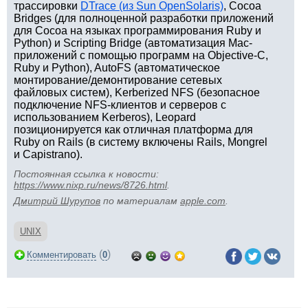
трассировки
DTrace (из Sun OpenSolaris)
, Cocoa
Bridges (для полноценной разработки приложений
для Cocoa на языках программирования Ruby и
Python) и Scripting Bridge (автоматизация Mac-
приложений с помощью программ на Objective-C,
Ruby и Python), AutoFS (автоматическое
монтирование/демонтирование сетевых
файловых систем), Kerberized NFS (безопасное
подключение NFS-клиентов и серверов с
использованием Kerberos), Leopard
позиционируется как отличная платформа для
Ruby on Rails (в систему включены Rails, Mongrel
и Capistrano).
Постоянная ссылка к новости:
https://www.nixp.ru/news/8726.html
.
Дмитрий Шурупов
по материалам
apple.com
.
UNIX
(
)
Комментировать
0