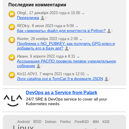
Последние комментарии
OlegL
,
17 декабря 2023 года в 15:00 →
Перекличка
21
REDkiy
,
8 июня 2023 года в 9:09 →
Как «замокать» файл для юниттеста в Python?
2
fhunter
,
29 ноября 2022 года в 2:09 →
Проблема с NO_PUBKEY: как получить GPG-ключ и
добавить его в базу apt?
6
Иванн
,
9 апреля 2022 года в 8:31 →
Ассоциация РАСПО провела первое учредительное
собрание
1
Kiri11.ADV1
,
7 марта 2021 года в 12:01 →
Логи catalina.out в TomCat 9 в формате JSON
1
DevOps as a Service from Palark
24/7 SRE & DevOps service to cover all your
Kubernetes needs.
BSD
Android
Debian
Firefox
FreeBSD
IBM
KDE
Linux