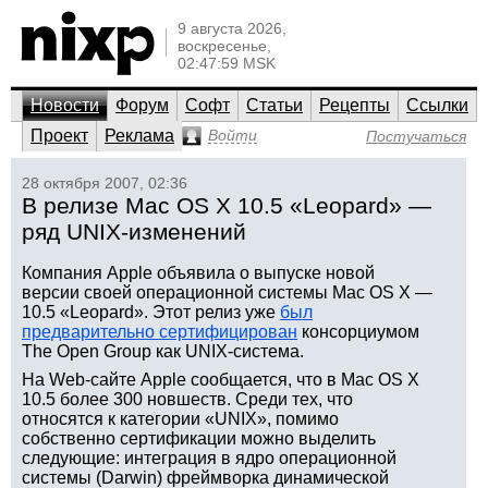
9 августа 2026,
воскресенье,
02:47:59 MSK
Новости
Форум
Софт
Статьи
Рецепты
Ссылки
Проект
Реклама
Войти
Постучаться
28 октября 2007, 02:36
В релизе Mac OS X 10.5 «Leopard» —
ряд UNIX-изменений
Компания Apple объявила о выпуске новой
версии своей операционной системы Mac OS X —
10.5 «Leopard». Этот релиз уже
был
предварительно сертифицирован
консорциумом
The Open Group как UNIX-система.
На Web-сайте Apple сообщается, что в Mac OS X
10.5 более 300 новшеств. Среди тех, что
относятся к категории «UNIX», помимо
собственно сертификации можно выделить
следующие: интеграция в ядро операционной
системы (Darwin) фреймворка динамической