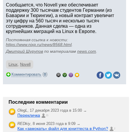
Сообщается, что Novell уже обеспечивает
поддержку 300 тысячам студентов Германии (из
Баварии и Тюрингии), а новый контракт увеличит
эту цифру на 560 тысяч и несколько тысяч
сотрудников. Данная сделка — одна из
крупнейших миграций на Linux в Европе.
Постоянная ссылка к новости:
https://www.nixp.ru/news/8568.html
.
Дмитрий Шурупов
по материалам
news.com
.
Linux
,
Novell
(
)
Комментировать
0
Последние комментарии
OlegL
,
17 декабря 2023 года в 15:00 →
Перекличка
21
REDkiy
,
8 июня 2023 года в 9:09 →
Как «замокать» файл для юниттеста в Python?
2