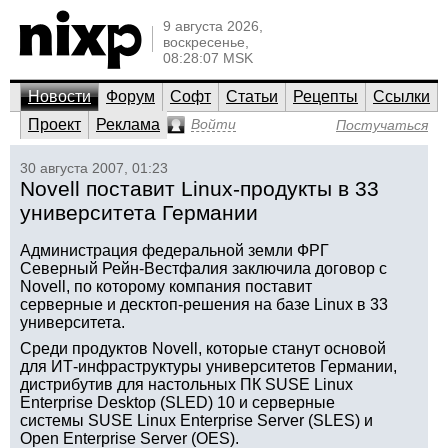
9 августа 2026,
воскресенье,
08:28:07 MSK
Новости
Форум
Софт
Статьи
Рецепты
Ссылки
Проект
Реклама
Войти
Постучаться
30 августа 2007, 01:23
Novell поставит Linux-продукты в 33
университета Германии
Администрация федеральной земли ФРГ
Северный Рейн-Вестфалия заключила договор с
Novell, по которому компания поставит
серверные и десктоп-решения на базе Linux в 33
университета.
Среди продуктов Novell, которые станут основой
для ИТ-инфраструктуры университетов Германии,
дистрибутив для настольных ПК SUSE Linux
Enterprise Desktop (SLED) 10 и серверные
системы SUSE Linux Enterprise Server (SLES) и
Open Enterprise Server (OES).