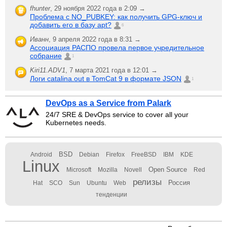
fhunter
,
29 ноября 2022 года в 2:09 →
Проблема с NO_PUBKEY: как получить GPG-ключ и
добавить его в базу apt?
6
Иванн
,
9 апреля 2022 года в 8:31 →
Ассоциация РАСПО провела первое учредительное
собрание
1
Kiri11.ADV1
,
7 марта 2021 года в 12:01 →
Логи catalina.out в TomCat 9 в формате JSON
1
DevOps as a Service from Palark
24/7 SRE & DevOps service to cover all your
Kubernetes needs.
BSD
Android
Debian
Firefox
FreeBSD
IBM
KDE
Linux
Open Source
Microsoft
Mozilla
Novell
Red
релизы
Россия
Hat
SCO
Sun
Ubuntu
Web
тенденции