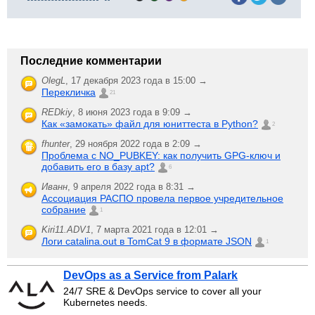
Последние комментарии
OlegL
,
17 декабря 2023 года в 15:00 →
Перекличка
21
REDkiy
,
8 июня 2023 года в 9:09 →
Как «замокать» файл для юниттеста в Python?
2
fhunter
,
29 ноября 2022 года в 2:09 →
Проблема с NO_PUBKEY: как получить GPG-ключ и
добавить его в базу apt?
6
Иванн
,
9 апреля 2022 года в 8:31 →
Ассоциация РАСПО провела первое учредительное
собрание
1
Kiri11.ADV1
,
7 марта 2021 года в 12:01 →
Логи catalina.out в TomCat 9 в формате JSON
1
DevOps as a Service from Palark
24/7 SRE & DevOps service to cover all your
Kubernetes needs.