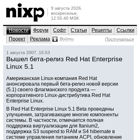
9 августа 2026,
воскресенье,
12:55:40 MSK
Новости
Форум
Софт
Статьи
Рецепты
Ссылки
Проект
Реклама
Войти
Постучаться
1 августа 2007, 15:53
Вышел бета-релиз Red Hat Enterprise
Linux 5.1
Американская Linux-компания Red Hat
анонсировала первый бета-релиз новой версии
(5.1) своего флагманского продукта —
корпоративного Linux-дистрибутива Red Hat
Enterprise Linux.
В Red Hat Enterprise Linux 5.1 Beta проведены
улучшения, затрагивающие многие компоненты
системы. В частности, отмечается полная
поддержка виртуализации для Itanium2,
поддержка S3 suspend to RAM и S4 hibernate в
системе управления питанием ACPI, обновление