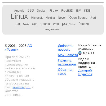
BSD
Android
Debian
Firefox
FreeBSD
IBM
KDE
Linux
Open Source
Microsoft
Mozilla
Novell
Red
релизы
Россия
Hat
SCO
Sun
Ubuntu
Web
тенденции
Разработано в
© 2001—2026
АО
Добавить
компании
«Флант»
новость
Мои новости
При полном или
Идея и
Правила
частичном
поддержка
публикации
использовании
проекта —
любых материалов
Обратная
Дмитрий
с сайта вы
связь
Шурупов
обязаны явным
образом указывать
гиперссылку на
сайт
www.nixp.ru
в
качестве
источника.