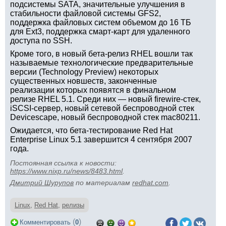
подсистемы SATA, значительные улучшения в
стабильности файловой системы GFS2,
поддержка файловых систем объемом до 16 ТБ
для Ext3, поддержка смарт-карт для удаленного
доступа по SSH.
Кроме того, в новый бета-релиз RHEL вошли так
называемые технологические предварительные
версии (Technology Preview) некоторых
существенных новшеств, законченные
реализации которых появятся в финальном
релизе RHEL 5.1. Среди них — новый firewire-стек,
iSCSI-сервер, новый сетевой беспроводной стек
Devicescape, новый беспроводной стек mac80211.
Ожидается, что бета-тестирование Red Hat
Enterprise Linux 5.1 завершится 4 сентября 2007
года.
Постоянная ссылка к новости:
https://www.nixp.ru/news/8483.html
.
Дмитрий Шурупов
по материалам
redhat.com
.
Linux
,
Red Hat
,
релизы
(
)
Комментировать
0