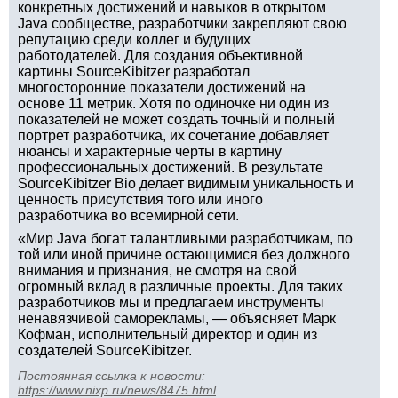
конкретных достижений и навыков в открытом
Java сообществе, разработчики закрепляют свою
репутацию среди коллег и будущих
работодателей. Для создания объективной
картины SourceKibitzer разработал
многосторонние показатели достижений на
основе 11 метрик. Хотя по одиночке ни один из
показателей не может создать точный и полный
портрет разработчика, их сочетание добавляет
нюансы и характерные черты в картину
профессиональных достижений. В результате
SourceKibitzer Bio делает видимым уникальность и
ценность присутствия того или иного
разработчика во всемирной сети.
«Мир Java богат талантливыми разработчикам, по
той или иной причине остающимися без должного
внимания и признания, не смотря на свой
огромный вклад в различные проекты. Для таких
разработчиков мы и предлагаем инструменты
ненавязчивой саморекламы, — объясняет Марк
Кофман, исполнительный директор и один из
создателей SourceKibitzer.
Постоянная ссылка к новости:
https://www.nixp.ru/news/8475.html
.