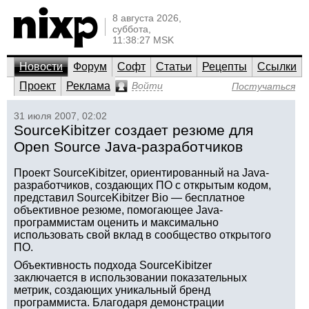
8 августа 2026,
суббота,
11:38:27 MSK
Новости
Форум
Софт
Статьи
Рецепты
Ссылки
Проект
Реклама
Войти
Постучаться
31 июля 2007, 02:02
SourceKibitzer создает резюме для
Open Source Java-разработчиков
Проект SourceKibitzer, ориентированный на Java-
разработчиков, создающих ПО с открытым кодом,
представил SourceKibitzer Bio — бесплатное
объективное резюме, помогающее Java-
программистам оценить и максимально
использовать свой вклад в сообщество открытого
ПО.
Объективность подхода SourceKibitzer
заключается в использовании показательных
метрик, создающих уникальный бренд
программиста. Благодаря демонстрации