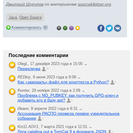
Дмитрий Шурупов
по материалам
sourcekibitzer.org
.
Java
,
Open Source
(
)
Комментировать
0
Последние комментарии
OlegL
,
17 декабря 2023 года в 15:00 →
Перекличка
21
REDkiy
,
8 июня 2023 года в 9:09 →
Как «замокать» файл для юниттеста в Python?
2
fhunter
,
29 ноября 2022 года в 2:09 →
Проблема с NO_PUBKEY: как получить GPG-ключ и
добавить его в базу apt?
6
Иванн
,
9 апреля 2022 года в 8:31 →
Ассоциация РАСПО провела первое учредительное
собрание
1
Kiri11.ADV1
,
7 марта 2021 года в 12:01 →
Логи catalina.out в TomCat 9 в формате JSON
1