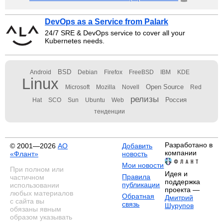
DevOps as a Service from Palark
24/7 SRE & DevOps service to cover all your
Kubernetes needs.
BSD
Android
Debian
Firefox
FreeBSD
IBM
KDE
Linux
Open Source
Microsoft
Mozilla
Novell
Red
релизы
Россия
Hat
SCO
Sun
Ubuntu
Web
тенденции
Разработано в
© 2001—2026
АО
Добавить
компании
«Флант»
новость
Мои новости
При полном или
Идея и
Правила
частичном
поддержка
публикации
использовании
проекта —
любых материалов
Обратная
Дмитрий
с сайта вы
связь
Шурупов
обязаны явным
образом указывать