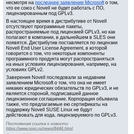
несмотря на
последнее заявление Microsoft
о том,
что ее союз с Novell не будет работать с ПО,
лицензированным под GPLv3.
В настоящее время в дистрибутиве от Novell
отсутствуют программные пакеты,
распространяемые под лицензией GPLv3, но как
полагают в компании, в дальнейшем в SLES они
появятся. Дистрибутив поставляется по лицензии
Novell End User License Agreement, в которой
говорится о том, что некоторые компоненты
программного продукта могут распространяться
на иных условиях лицензирования, например, на
условиях GPLv2.
Заверения Novell последовали за недавним
заявлением Microsoft о том, что она не имеет
никаких юридических обязательств по GPLv3, и не
является стороной, подписавшей данное
лицензионное соглашение. Корпорация объявила
также, что предлагаемые ею сертификаты на
поддержку Novell SUSE Linux не будут
действовать для кода, лицензируемого по GPLv3.
Постоянная ссылка к новости:
https://www.nixp.ru/news/8446.html
.