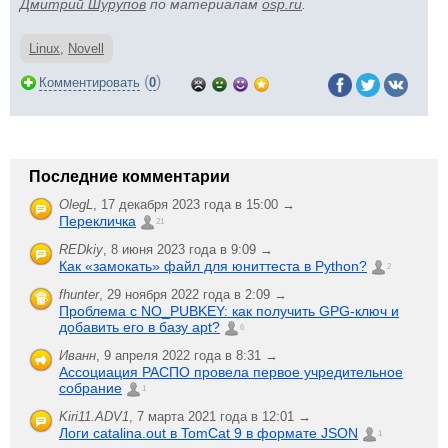
Дмитрий Шурупов
по материалам
osp.ru
.
Linux
,
Novell
(
)
Комментировать
0
Последние комментарии
OlegL
,
17 декабря 2023 года в 15:00 →
Перекличка
21
REDkiy
,
8 июня 2023 года в 9:09 →
Как «замокать» файл для юниттеста в Python?
2
fhunter
,
29 ноября 2022 года в 2:09 →
Проблема с NO_PUBKEY: как получить GPG-ключ и
добавить его в базу apt?
6
Иванн
,
9 апреля 2022 года в 8:31 →
Ассоциация РАСПО провела первое учредительное
собрание
1
Kiri11.ADV1
,
7 марта 2021 года в 12:01 →
Логи catalina.out в TomCat 9 в формате JSON
1