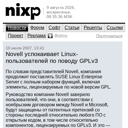
9 августа 2026,
воскресенье,
08:35:36 MSK
Новости
Форум
Софт
Статьи
Рецепты
Ссылки
Проект
Реклама
Войти
Постучаться
10 июля 2007, 13:41
Novell успокаивает Linux-
пользователей по поводу GPLv3
По словам представителей Novell, компания
продолжит поставлять SUSE Linux Enterprise
Server с полным набором функций, включая
элементы, лицензируемые по новой версии GPL.
Руководство компании Novell заверило
пользователей, что они, в соответствии с
ноябрьским договором между Novell и Microsoft,
будут защищены от патентных претензий со
стороны последней относительно любого ПО с
открытым кодом, в том числе относительно
компонентов, лицензируемых по GPLv3. И это —