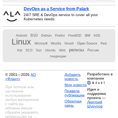
DevOps as a Service from Palark
24/7 SRE & DevOps service to cover all your
Kubernetes needs.
BSD
Android
Debian
Firefox
FreeBSD
IBM
KDE
Linux
Open Source
Microsoft
Mozilla
Novell
Red
релизы
Россия
Hat
SCO
Sun
Ubuntu
Web
тенденции
Разработано в
© 2001—2026
АО
Добавить
компании
«Флант»
новость
Мои новости
При полном или
Идея и
Правила
частичном
поддержка
публикации
использовании
проекта —
любых материалов
Обратная
Дмитрий
с сайта вы
связь
Шурупов
обязаны явным
образом указывать
гиперссылку на