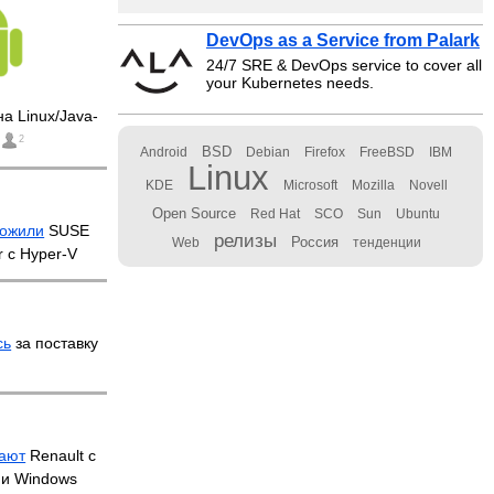
DevOps as a Service from Palark
24/7 SRE & DevOps service to cover all
your Kubernetes needs.
а Linux/Java-
2
BSD
Android
Debian
Firefox
FreeBSD
IBM
Linux
KDE
Microsoft
Mozilla
Novell
Open Source
Red Hat
SCO
Sun
Ubuntu
ожили
SUSE
релизы
Россия
Web
тенденции
r с Hyper-V
сь
за поставку
ают
Renault с
 и Windows