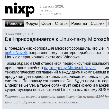
6 августа 2026,
четверг,
20:53:39 MSK
Новости
Форум
Софт
Статьи
Рецепты
Ссылки
8 мая 2007, 13:34
Dell присоединяется к Linux-пакту Microsoft
В понедельник корпорация Microsoft сообщила, что Dell
ней и Novell
, направленному на интероперабельность п
Linux с операционной системой Windows.
Таким образом Dell становится первой крупной компьют
присоединившейся к
партнерству Microsoft-Novell
— широ
технологических соглашений между двумя компаниями 
продуктов для корпоративных заказчиков, использующих к
системы. По новому соглашению Dell будет покупать се
Enterprise Server, а также организует сервисную и марк
существующих пользователей Linux на платформу SUSE 
Постоянная ссылка к новости:
https://www.nixp.ru/news/8344.ht
Дмитрий Шурупов
по материалам
algonet.ru
.