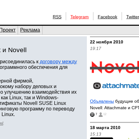
RSS
Telegram
Facebook
Twitte
Проект
Реклама
22 ноября 2010
19:17
 и Novell
 присоединилась к
договору между
рограммного обеспечения для
ерной фирмой,
кому набору деловых и
по улучшению взаимодействия их
ак Linux, так и Windows-
Объявлены
будущие об
ртификаты Novell SUSE Linux
Novell: Attachmate и CP
етинговую программу по переводу
Linux.
7
12
ml
.
18 марта 2010
15:13