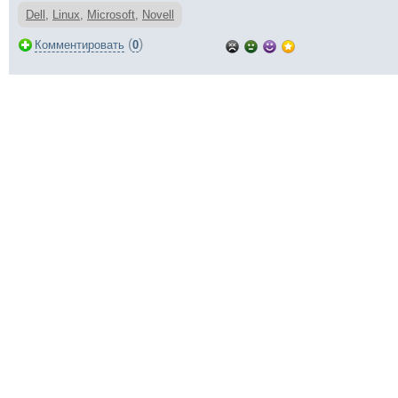
Dell
,
Linux
,
Microsoft
,
Novell
(
)
Комментировать
0