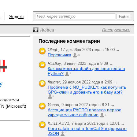
r
Яндекс
Войти
Постучаться
Последние комментарии
OlegL
,
17 декабря 2023 года в 15:00 →
Перекличка
21
REDkiy
,
8 июня 2023 года в 9:09 →
Как «замокать» файл для юниттеста в
Python?
2
fhunter
,
29 ноября 2022 года в 2:09 →
Проблема с NO_PUBKEY: как получить
GPG-ключ и добавить его в базу apt?
6
ладатели
Иванн
,
9 апреля 2022 года в 8:31 →
TN (Microsoft)
Ассоциация РАСПО провела первое
учредительное собрание
1
Kiri11.ADV1
,
7 марта 2021 года в 12:01 →
Логи catalina.out в TomCat 9 в формате
JSON
1