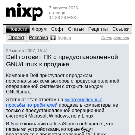
7 августа 2026,
пятница,
14:36:28 MSK
Новости
Форум
Софт
Статьи
Рецепты
Ссылки
Проект
Реклама
Войти
Постучаться
29 марта 2007, 15:41
Dell готовит ПК с предустановленной
GNU/Linux к продаже
Компания Dell приступает к продажам
персональных компьютеров с предустановленной
операционной системой с открытым кодом
GNU/Linux.
Этот шаг стал ответом на
многочисленные
просьбы потребителей
продавать компьютеры не
только с предустановленной операционной
системой Microsoft Windows, но и Linux.
В блоге компании на IdeaStorm сообщается, что
первыми устройствами, которые будут
продаваться с предустановленной ОС Linux,