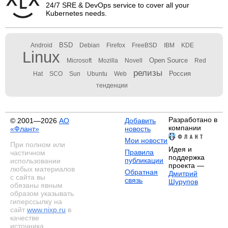
24/7 SRE & DevOps service to cover all your
Kubernetes needs.
BSD
Android
Debian
Firefox
FreeBSD
IBM
KDE
Linux
Open Source
Microsoft
Mozilla
Novell
Red
релизы
Россия
Hat
SCO
Sun
Ubuntu
Web
тенденции
Разработано в
© 2001—2026
АО
Добавить
компании
«Флант»
новость
Мои новости
При полном или
Идея и
Правила
частичном
поддержка
публикации
использовании
проекта —
любых материалов
Обратная
Дмитрий
с сайта вы
связь
Шурупов
обязаны явным
образом указывать
гиперссылку на
сайт
www.nixp.ru
в
качестве
источника.