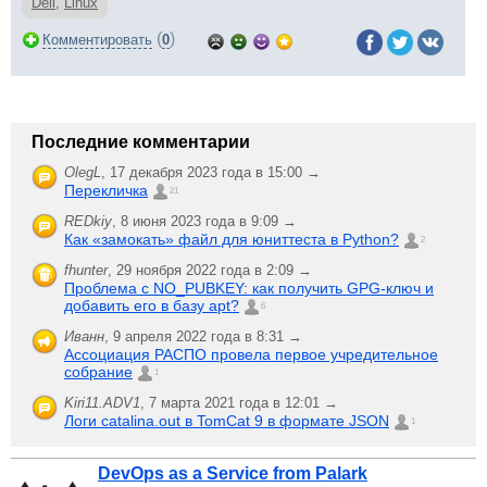
Dell
,
Linux
(
)
Комментировать
0
Последние комментарии
OlegL
,
17 декабря 2023 года в 15:00 →
Перекличка
21
REDkiy
,
8 июня 2023 года в 9:09 →
Как «замокать» файл для юниттеста в Python?
2
fhunter
,
29 ноября 2022 года в 2:09 →
Проблема с NO_PUBKEY: как получить GPG-ключ и
добавить его в базу apt?
6
Иванн
,
9 апреля 2022 года в 8:31 →
Ассоциация РАСПО провела первое учредительное
собрание
1
Kiri11.ADV1
,
7 марта 2021 года в 12:01 →
Логи catalina.out в TomCat 9 в формате JSON
1
DevOps as a Service from Palark