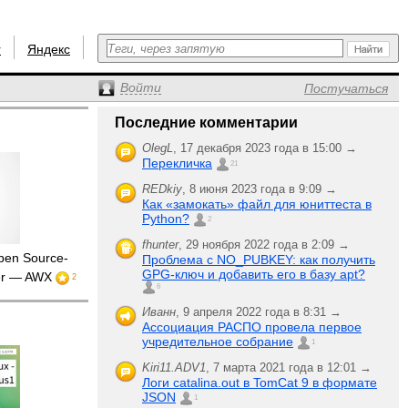
r
Яндекс
Войти
Постучаться
Последние комментарии
OlegL
,
17 декабря 2023 года в 15:00 →
Перекличка
21
REDkiy
,
8 июня 2023 года в 9:09 →
Как «замокать» файл для юниттеста в
Python?
2
fhunter
,
29 ноября 2022 года в 2:09 →
en Source-
Проблема с NO_PUBKEY: как получить
GPG-ключ и добавить его в базу apt?
wer — AWX
2
6
Иванн
,
9 апреля 2022 года в 8:31 →
Ассоциация РАСПО провела первое
учредительное собрание
1
Kiri11.ADV1
,
7 марта 2021 года в 12:01 →
Логи catalina.out в TomCat 9 в формате
JSON
1