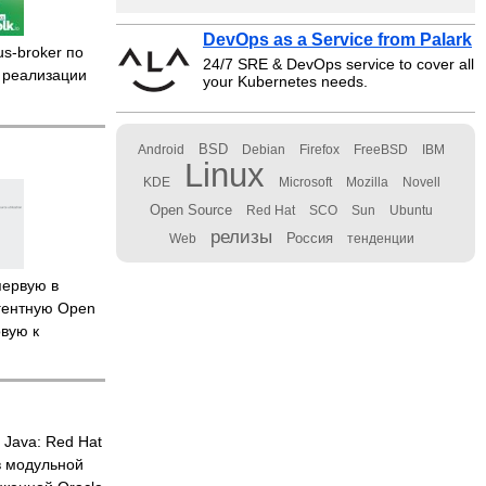
DevOps as a Service from Palark
s-broker по
24/7 SRE & DevOps service to cover all
 реализации
your Kubernetes needs.
BSD
Android
Debian
Firefox
FreeBSD
IBM
Linux
KDE
Microsoft
Mozilla
Novell
Open Source
Red Hat
SCO
Sun
Ubuntu
релизы
Россия
Web
тенденции
ервую в
гентную Open
овую к
 Java: Red Hat
 модульной