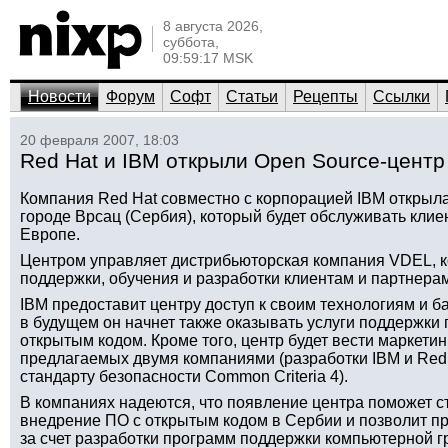
8 августа 2026,
суббота,
09:59:17 MSK
Новости
Форум
Софт
Статьи
Рецепты
Ссылки
20 февраля 2007, 18:03
Red Hat и IBM открыли Open Source-центр
Компания Red Hat совместно с корпорацией IBM открыл
городе Врсац (Сербия), который будет обслуживать кли
Европе.
Центром управляет дистрибьюторская компания VDEL, ко
поддержки, обучения и разработки клиентам и партнерам
IBM предоставит центру доступ к своим технологиям и ба
в будущем он начнет также оказывать услуги поддержки
открытым кодом. Кроме того, центр будет вести маркети
предлагаемых двумя компаниями (разработки IBM и Red
стандарту безопасности Common Criteria 4).
В компаниях надеются, что появление центра поможет с
внедрение ПО с открытым кодом в Сербии и позволит п
за счет разработки программ поддержки компьютерной г