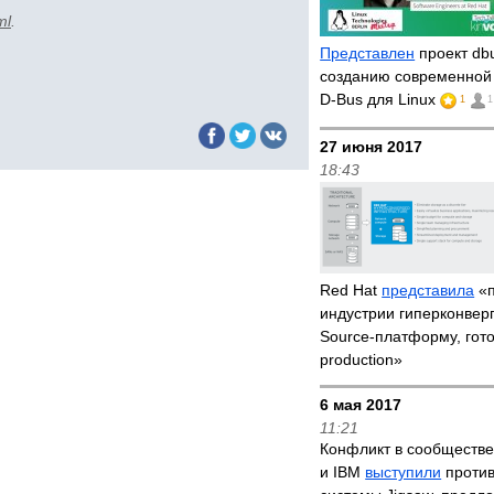
ml
.
Представлен
проект dbu
созданию современной
D-Bus для Linux
1
1
27 июня 2017
18:43
Red Hat
представила
«п
индустрии гиперконвер
Source-платформу, гот
production»
6 мая 2017
11:21
Конфликт в сообществе
и IBM
выступили
против