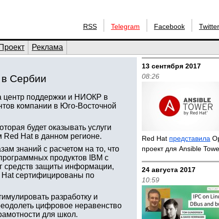
RSS
Telegram
Facebook
Twitte
Проект
Реклама
13 сентября 2017
08:26
 в Сербии
а центр поддержки и НИОКР в
ентов компании в Юго-Восточной
торая будет оказывать услуги
 Red Hat в данном регионе.
Red Hat
представила
Op
зам знаний с расчетом на то, что
проект для Ansible To
 программных продуктов IBM с
нг средств защиты информации,
24 августа 2017
 Hat сертифицированы по
10:59
тимулировать разработку и
реодолеть цифровое неравенство
рамотности для школ.