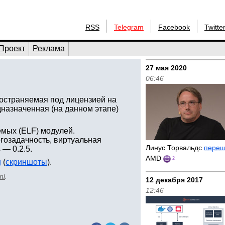
RSS
Telegram
Facebook
Twitte
Проект
Реклама
27 мая 2020
06:46
ространяемая под лицензией на
назначенная (на данном этапе)
емых (ELF) модулей.
озадачность, виртуальная
Линус Торвальдс
пере
 — 0.2.5.
AMD
2
g
(
скриншоты
).
ml
.
12 декабря 2017
12:46