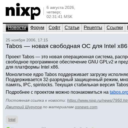
6 августа 2026,
четверг,
02:31:41 MSK
Новости
Форум
Софт
Статьи
Рецепты
Ссылки
25 ноября 2006, 17:15
Tabos — новая свободная ОС для Intel x86
Проект Tabos — это новая операционная система, расп
свободное программное обеспечение GNU GPLv2 и пред
для платформы Intel x86.
Монолитное ядро Tabos поддерживает загрузку исполня
Поддерживается 32-разрядный защищенный режим, мног
память, IPC, spinlocks. Текущая стабильная версия Tabos
Подробнее с проектом можно познакомиться на
tabos.or
Постоянная ссылка к новости:
https://www.nixp.ru/news/7950.ht
Дмитрий Шурупов
по материалам
osnews.com
.
Intel