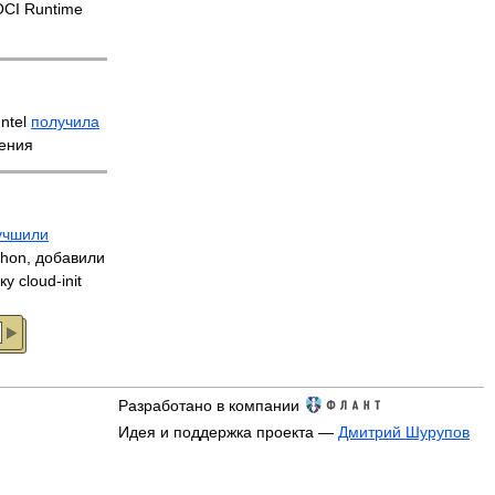
OCI Runtime
Intel
получила
ления
учшили
thon, добавили
 cloud-init
Разработано в компании
Идея и поддержка проекта —
Дмитрий Шурупов