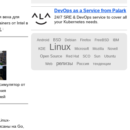
DevOps as a Service from Palark
 веха для
24/7 SRE & DevOps service to cover all
your Kubernetes needs.
ners от Intel в
1
BSD
Android
Debian
Firefox
FreeBSD
IBM
Linux
KDE
Microsoft
Mozilla
Novell
Open Source
Red Hat
SCO
Sun
Ubuntu
релизы
Россия
Web
тенденции
симулятор от
ения
лей
inux-
исаны на Go,