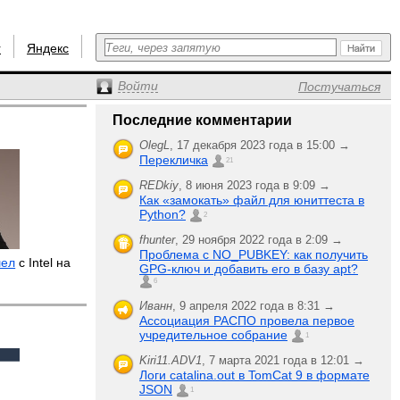
r
Яндекс
Войти
Постучаться
Последние комментарии
OlegL
,
17 декабря 2023 года в 15:00 →
Перекличка
21
REDkiy
,
8 июня 2023 года в 9:09 →
Как «замокать» файл для юниттеста в
Python?
2
fhunter
,
29 ноября 2022 года в 2:09 →
Проблема с NO_PUBKEY: как получить
шел
с Intel на
GPG-ключ и добавить его в базу apt?
6
Иванн
,
9 апреля 2022 года в 8:31 →
Ассоциация РАСПО провела первое
учредительное собрание
1
Kiri11.ADV1
,
7 марта 2021 года в 12:01 →
Логи catalina.out в TomCat 9 в формате
JSON
1