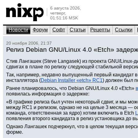
6 августа 2026,
четверг,
01:51:16 MSK
Новости
Форум
Софт
Статьи
Рецепты
Ссылки
20 ноября 2006, 21:37
Релиз Debian GNU/Linux 4.0 «Etch» задер
Стив Лангашек (Steve Langasek) из проекта GNU/Linux-
сдвигах в плане по релизу следующей стабильной версии 
Так, например, недавно выпущенный первый кандидат в 
инсталлятора (
Debian Installer «etch» RC1
) должен был п
Ранее планировалось, что Debian GNU/Linux 4.0 «Etch»
появилась информация о задержке:
«В графике релиза был учтен некоторый сдвиг, и мы мо
между RC1 и релизом, однако не на целые 3 месяца — ос
команда, ответственная за ядро) хотим включить в Etch
L
появления второго кандидата в релиз установщика до в
Однако Лангашек подчеркнул, что в целом текущая верс
форме.