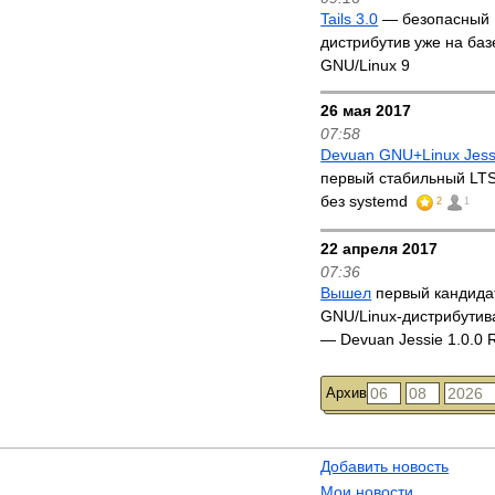
Tails 3.0
— безопасный 
дистрибутив уже на баз
GNU/Linux 9
26 мая 2017
07:58
Devuan GNU+Linux Jessi
первый стабильный LTS
без systemd
2
1
22 апреля 2017
07:36
Вышел
первый кандида
GNU/Linux-дистрибутив
— Devuan Jessie 1.0.0
Архив
Добавить новость
Мои новости