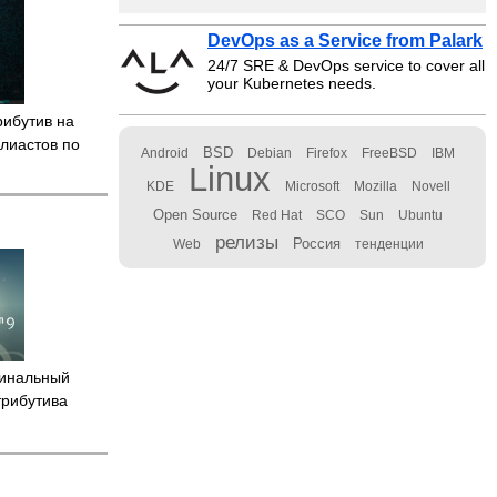
DevOps as a Service from Palark
24/7 SRE & DevOps service to cover all
your Kubernetes needs.
рибутив на
алиастов по
BSD
Android
Debian
Firefox
FreeBSD
IBM
Linux
KDE
Microsoft
Mozilla
Novell
Open Source
Red Hat
SCO
Sun
Ubuntu
релизы
Россия
Web
тенденции
инальный
трибутива