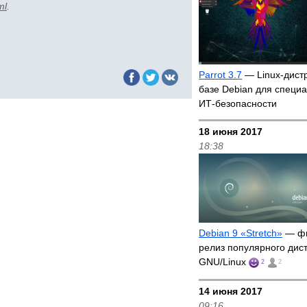
ml
.
Parrot 3.7
— Linux-дист
базе Debian для специ
ИТ-безопасности
18 июня 2017
18:38
Debian 9 «Stretch»
— ф
релиз популярного дис
GNU/Linux
2
2
14 июня 2017
09:16