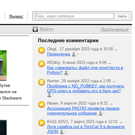
r
Яндекс
Войти
Постучаться
Последние комментарии
OlegL
,
17 декабря 2023 года в 15:00 →
Перекличка
21
REDkiy
,
8 июня 2023 года в 9:09 →
Как «замокать» файл для юниттеста в
Python?
2
fhunter
,
29 ноября 2022 года в 2:09 →
бутив
Проблема с NO_PUBKEY: как получить
GPG-ключ и добавить его в базу apt?
вался на
6
о Slackware
Иванн
,
9 апреля 2022 года в 8:31 →
Ассоциация РАСПО провела первое
учредительное собрание
1
Kiri11.ADV1
,
7 марта 2021 года в 12:01 →
Логи catalina.out в TomCat 9 в формате
JSON
1