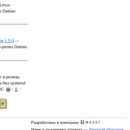
Linux-
е Debian
e 1.0.0
—
-релиз Debian
т в релизы
а без systemd
 RC
2
10
Разработано в компании
Идея и поддержка проекта —
Дмитрий Шурупов