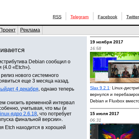
RSS
Telegram
Facebook
Twitte
Проект
Реклама
19 ноября 2017
16:58
живается
дистрибутива Debian сообщил о
(4.0 «Etch»).
релиз нового системного
оявиться еще 3 месяца назад.
Slax 9.2.1
: Linux-дистри
выйдет 4 декабря
, однако теперь
вернулся и перебазиро
Debian и Fluxbox вмест
жем снизить временной интервал
обенно, учитывая, что мы (и
inux-ядро 2.6.18
, что потребует
15 июля 2017
ыпуска финальной версии».
06:31
ия Etch находится в хорошей