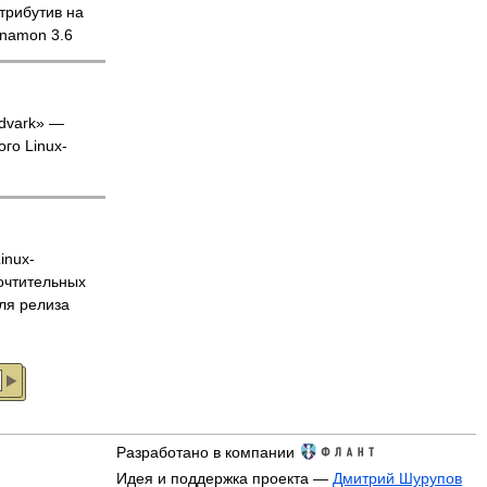
трибутив на
nnamon 3.6
rdvark» ­—
го Linux-
inux-
очтительных
ля релиза
Разработано в компании
Идея и поддержка проекта —
Дмитрий Шурупов