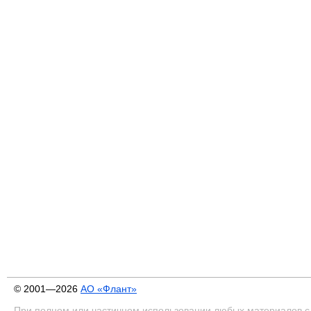
© 2001—2026
АО «Флант»
При полном или частичном использовании любых материалов с