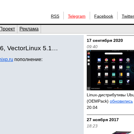
RSS
Telegram
Facebook
Twitte
Проект
Реклама
17 сентября 2020
09:40
06, VectorLinux 5.1…
nixp.ru
пополнение:
Linux-дистрибутивы Ub
(OEMPack)
обновились
20.04
27 ноября 2017
18:23