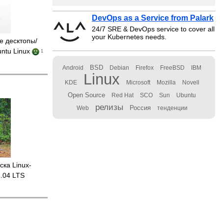
DevOps as a Service from Palark
24/7 SRE & DevOps service to cover all
your Kubernetes needs.
е десктопы/
untu Linux
1
BSD
Android
Debian
Firefox
FreeBSD
IBM
Linux
KDE
Microsoft
Mozilla
Novell
Open Source
Red Hat
SCO
Sun
Ubuntu
релизы
Россия
Web
тенденции
ка Linux-
.04 LTS