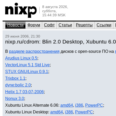
8 августа 2026,
суббота,
15:44:39 MSK
Новости
Форум
Софт
Статьи
Рецепты
Ссылки
29 июня 2006, 21:30
nixp.ru/cdrom: Blin 2.0 Desktop, Xubuntu 6.
В
разделе распространения
дисков с open-source ПО на
Arudius Linux 0.5
;
VectorLinux 5.1 Std Live
;
STUX GNU/Linux 0.9.1
;
Trixbox 1.1
;
dyne:bolic 2.0
;
Helix 1.7 03-07-2006
;
Nonux 3.0
;
Xubuntu Linux Alternate 6.06:
amd64
,
i386
,
PowerPC
;
Xubuntu Linux Desktop:
amd64
,
i386
,
PowerPC
;