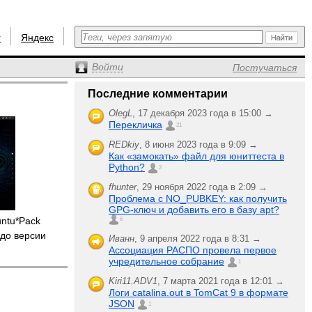
r
Яндекс
Войти
Постучаться
Последние комментарии
OlegL
,
17 декабря 2023 года в 15:00 →
Перекличка
21
REDkiy
,
8 июня 2023 года в 9:09 →
Как «замокать» файл для юниттеста в
Python?
2
fhunter
,
29 ноября 2022 года в 2:09 →
Проблема с NO_PUBKEY: как получить
GPG-ключ и добавить его в базу apt?
untu*Pack
6
до версии
Иванн
,
9 апреля 2022 года в 8:31 →
Ассоциация РАСПО провела первое
учредительное собрание
1
Kiri11.ADV1
,
7 марта 2021 года в 12:01 →
Логи catalina.out в TomCat 9 в формате
JSON
1