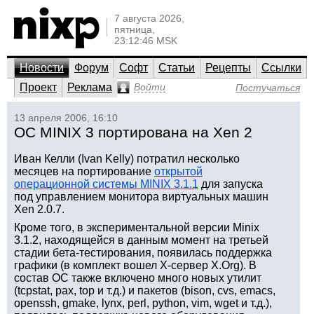
7 августа 2026,
пятница,
23:12:46 MSK
Новости
Форум
Софт
Статьи
Рецепты
Ссылки
Проект
Реклама
Войти
Постучаться
13 апреля 2006, 16:10
ОС MINIX 3 портирована на Xen 2
Иван Келли (Ivan Kelly) потратил несколько
месяцев на портирование
открытой
операционной системы MINIX 3.1.1
для запуска
под управлением монитора виртуальных машин
Xen 2.0.7.
Кроме того, в экспериментальной версии Minix
3.1.2, находящейся в данным момент на третьей
стадии бета-тестирования, появилась поддержка
графики (в комплект вошел X-сервер X.Org). В
состав ОС также включено много новых утилит
(tcpstat, pax, top и т.д.) и пакетов (bison, cvs, emacs,
openssh, gmake, lynx, perl, python, vim, wget и т.д.),