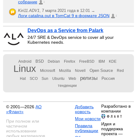
собрание
1
Kiri11.ADV1
,
7 марта 2021 года в 12:01 →
Логи catalina.out в TomCat 9 в формате JSON
1
DevOps as a Service from Palark
24/7 SRE & DevOps service to cover all your
Kubernetes needs.
BSD
Android
Debian
Firefox
FreeBSD
IBM
KDE
Linux
Open Source
Microsoft
Mozilla
Novell
Red
релизы
Россия
Hat
SCO
Sun
Ubuntu
Web
тенденции
Разработано в
© 2001—2026
АО
Добавить
компании
«Флант»
новость
Мои новости
При полном или
Идея и
Правила
частичном
поддержка
публикации
использовании
проекта —
любых материалов