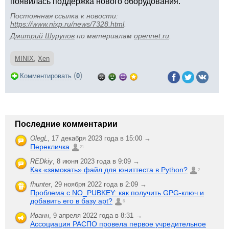
появилась поддержка нового оборудования.
Постоянная ссылка к новости:
https://www.nixp.ru/news/7328.html
.
Дмитрий Шурупов
по материалам
opennet.ru
.
MINIX
,
Xen
(
)
Комментировать
0
Последние комментарии
OlegL
,
17 декабря 2023 года в 15:00 →
Перекличка
21
REDkiy
,
8 июня 2023 года в 9:09 →
Как «замокать» файл для юниттеста в Python?
2
fhunter
,
29 ноября 2022 года в 2:09 →
Проблема с NO_PUBKEY: как получить GPG-ключ и
добавить его в базу apt?
6
Иванн
,
9 апреля 2022 года в 8:31 →
Ассоциация РАСПО провела первое учредительное