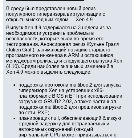
В среду был представлен новый релиз
популярного гипервизора виртуализации с
открытым исходным кодом — Xen 4.9.
Выпуск Xen 4.9 задержался на 3 недели из-за
необходимости устранить проблемы в
безопасности, которые были во время его
тестирования. Анонсировал релиз Жульен Гралл
(Julien Grall), занимающий позицию старшего
программного инженера в ARM и остающийся
менеджером релиза для следующего выпуска Xen
(4.10). Среди наиболее значимых изменений в
Xen 4.9 можно выделить следующие:
поддержка протокола multiboot2 для запуска
гипервизора Xen на устаревших x86-
платформах с BIOS и EFI при использовании
загрузчика GRUB2 2.02, а также частичная
поддержка multiboot2 для прошивок загрузки
по сети iPXE;
планировщик null, обеспечивающий близкую
к родной задержку для встраиваемых и
автономных окружений (каждый
виртуальный CPU может привязываться к