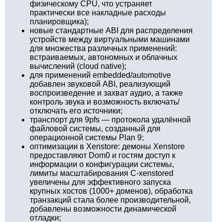
физическому CPU, что устраняет
практически все накладные расходы
планировщика);
новые стандартные ABI для распределения
устройств между виртуальными машинами
для множества различных применений:
встраиваемых, автономных и облачных
вычислений (cloud native);
для применений embedded/automotive
добавлен звуковой ABI, реализующий
воспроизведение и захват аудио, а также
контроль звука и возможность включать/
отключать его источники;
транспорт для 9pfs — протокола удалённой
файловой системы, созданный для
операционной системы Plan 9;
оптимизации в Xenstore: демоны Xenstore
предоставляют Dom0 и гостям доступ к
информации о конфигурации системы,
лимиты масштабирования C-xenstored
увеличены для эффективного запуска
крупных хостов (1000+ доменов), обработка
транзакций стала более производительной,
добавлены возможности динамической
отладки;