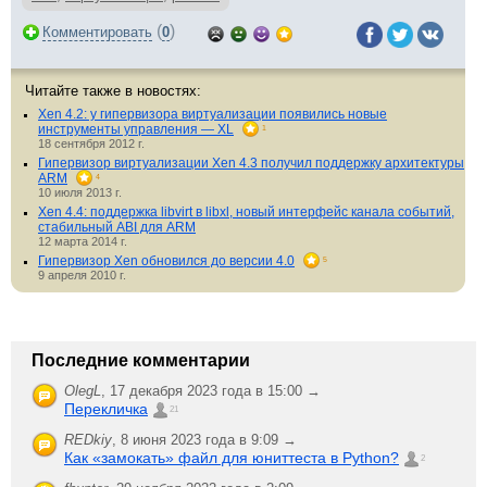
(
)
Комментировать
0
Читайте также в новостях:
Xen 4.2: у гипервизора виртуализации появились новые
инструменты управления — XL
1
18 сентября 2012 г.
Гипервизор виртуализации Xen 4.3 получил поддержку архитектуры
ARM
4
10 июля 2013 г.
Xen 4.4: поддержка libvirt в libxl, новый интерфейс канала событий,
стабильный ABI для ARM
12 марта 2014 г.
Гипервизор Xen обновился до версии 4.0
5
9 апреля 2010 г.
Последние комментарии
OlegL
,
17 декабря 2023 года в 15:00 →
Перекличка
21
REDkiy
,
8 июня 2023 года в 9:09 →
Как «замокать» файл для юниттеста в Python?
2