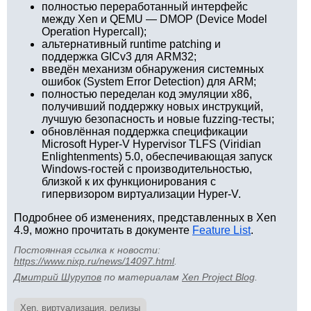
полностью переработанный интерфейс
между Xen и QEMU — DMOP (Device Model
Operation Hypercall);
альтернативный runtime patching и
поддержка GICv3 для ARM32;
введён механизм обнаружения системных
ошибок (System Error Detection) для ARM;
полностью переделан код эмуляции x86,
получивший поддержку новых инструкций,
лучшую безопасность и новые fuzzing-тесты;
обновлённая поддержка спецификации
Microsoft Hyper-V Hypervisor TLFS (Viridian
Enlightenments) 5.0, обеспечивающая запуск
Windows-гостей с производительностью,
близкой к их функционирования с
гипервизором виртуализации Hyper-V.
Подробнее об изменениях, представленных в Xen
4.9, можно прочитать в документе
Feature List
.
Постоянная ссылка к новости:
https://www.nixp.ru/news/14097.html
.
Дмитрий Шурупов
по материалам
Xen Project Blog
.
Xen
,
виртуализация
,
релизы