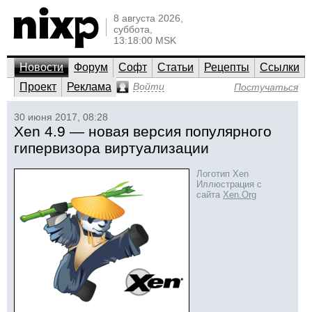
8 августа 2026,
суббота,
13:18:00 MSK
Новости
Форум
Софт
Статьи
Рецепты
Ссылки
Проект
Реклама
Войти
Постучаться
30 июня 2017, 08:28
Xen 4.9 — новая версия популярного
гипервизора виртуализации
Логотип Xen
Иллюстрация с
сайта
Xen.Org