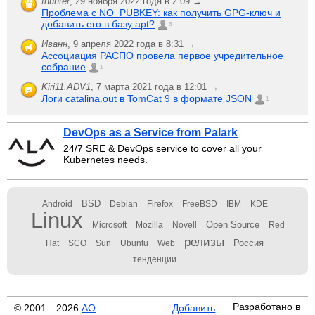
fhunter
,
29 ноября 2022 года в 2:09 →
Проблема с NO_PUBKEY: как получить GPG-ключ и
добавить его в базу apt?
6
Иванн
,
9 апреля 2022 года в 8:31 →
Ассоциация РАСПО провела первое учредительное
собрание
1
Kiri11.ADV1
,
7 марта 2021 года в 12:01 →
Логи catalina.out в TomCat 9 в формате JSON
1
DevOps as a Service from Palark
24/7 SRE & DevOps service to cover all your
Kubernetes needs.
BSD
Android
Debian
Firefox
FreeBSD
IBM
KDE
Linux
Open Source
Microsoft
Mozilla
Novell
Red
релизы
Россия
Hat
SCO
Sun
Ubuntu
Web
тенденции
Разработано в
© 2001—2026
АО
Добавить