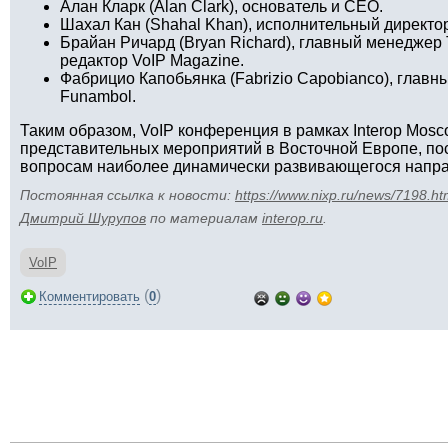
Алан Кларк (Alan Clark), основатель и CEO.
Шахал Кан (Shahal Khan), исполнительный директор,
Брайан Ричард (Bryan Richard), главный менеджер 
редактор VoIP Magazine.
Фабрицио Капобьянка (Fabrizio Capobianco), глав
Funambol.
Таким образом, VoIP конференция в рамках Interop Mosc
представительных мероприятий в Восточной Европе, п
вопросам наиболее динамически развивающегося напра
Постоянная ссылка к новости:
https://www.nixp.ru/news/7198.ht
Дмитрий Шурупов
по материалам
interop.ru
.
VoIP
(
)
Комментировать
0