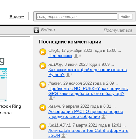
r
Яндекс
Войти
Постучаться
Последние комментарии
OlegL
,
17 декабря 2023 года в 15:00 →
Перекличка
21
REDkiy
,
8 июня 2023 года в 9:09 →
Как «замокать» файл для юниттеста в
Python?
2
fhunter
,
29 ноября 2022 года в 2:09 →
Проблема с NO_PUBKEY: как получить
GPG-ключ и добавить его в базу apt?
6
фтфон Ring
Иванн
,
9 апреля 2022 года в 8:31 →
Ассоциация РАСПО провела первое
 стал
учредительное собрание
1
Kiri11.ADV1
,
7 марта 2021 года в 12:01 →
Логи catalina.out в TomCat 9 в формате
JSON
1