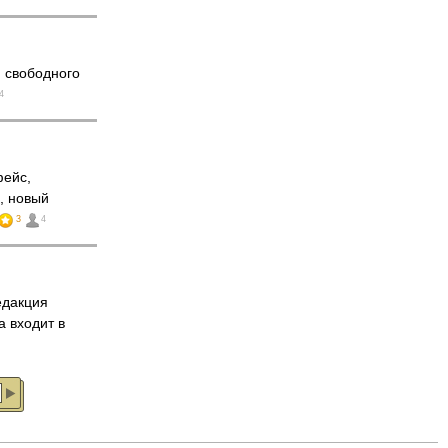
 свободного
4
фейс,
, новый
3
4
едакция
 входит в