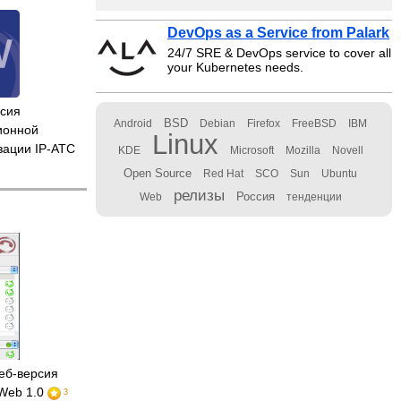
DevOps as a Service from Palark
24/7 SRE & DevOps service to cover all
your Kubernetes needs.
сия
BSD
Android
Debian
Firefox
FreeBSD
IBM
ионной
Linux
зации IP-АТС
KDE
Microsoft
Mozilla
Novell
Open Source
Red Hat
SCO
Sun
Ubuntu
релизы
Россия
Web
тенденции
еб-версия
Web 1.0
3