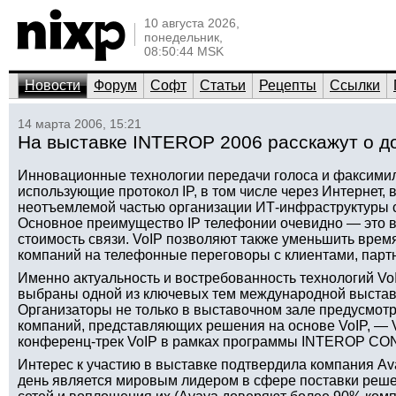
10 августа 2026,
понедельник,
08:50:44 MSK
Новости
Форум
Софт
Статьи
Рецепты
Ссылки
14 марта 2006, 15:21
На выставке INTEROP 2006 расскажут о д
Инновационные технологии передачи голоса и факсимил
использующие протокол IP, в том числе через Интернет,
неотъемлемой частью организации ИТ-инфраструктуры 
Основное преимущество IP телефонии очевидно — это в
стоимость связи. VoIP позволяют также уменьшить врем
компаний на телефонные переговоры с клиентами, парт
Именно актуальность и востребованность технологий VoI
выбраны одной из ключевых тем международной выста
Организаторы не только в выставочном зале предусмот
компаний, представляющих решения на основе VoIP, — V
конференц-трек VoIP в рамках программы INTEROP C
Интерес к участию в выставке подтвердила компания Av
день является мировым лидером в сфере поставки реш