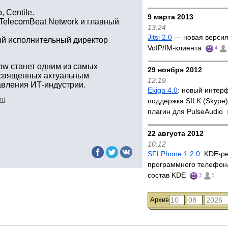
 Centile.
9 марта 2013
TelecomBeat Network и главный
13:24
Jitsi 2.0
— новая версия
ный исполнительный директор
VoIP/IM-клиента
4
ow станет одним из самых
29 ноября 2012
освященных актуальным
12:19
вления ИТ-индустрии.
Ekiga 4.0
: новый интер
ml
.
поддержка SILK (Skype)
плагин для PulseAudio
22 августа 2012
10:12
SFLPhone 1.2.0
: KDE-р
программного телефона
состав KDE
3
5
Архив