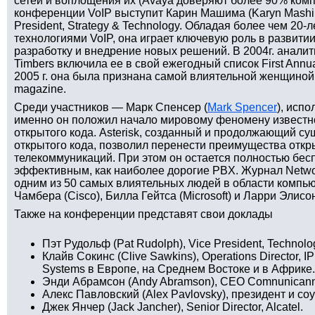
сетей и воплощения их (Avaya доверяют более 90% компа
конференции VoIP выступит Карин Машима (Karyn Mashim
President, Strategy & Technology. Обладая более чем 20
технологиями VoIP, она играет ключевую роль в развитии
разработку и внедрение новых решений. В 2004г. аналит
Timbers включила ее в свой ежегодный список First Annual
2005 г. она была признана самой влиятельной женщиной
magazine.
Среди участников — Марк Спенсер (
Mark Spencer
), исп
именно он положил начало мировому феномену известно
открытого кода. Asterisk, созданный и продолжающий с
открытого кода, позволил перенести преимущества откр
телекоммуникаций. При этом он остается полностью бес
эффективным, как наиболее дорогие PBX. Журнал Netwo
одним из 50 самых влиятельных людей в области компь
Чамбера (Cisco), Билла Гейтса (Microsoft) и Ларри Элисон
Также на конференции представят свои доклады
Пэт Рудольф (Pat Rudolph), Vice President, Technolo
Клайв Сокинс (Clive Sawkins), Operations Director, 
Systems в Европе, на Среднем Востоке и в Африке.
Энди Абрамсон (Andy Abramson), CEO Comnunicanno I
Алекс Павловский (Alex Pavlovsky), президент и со
Джек Янчер (Jack Jancher), Senior Director, Alcatel.