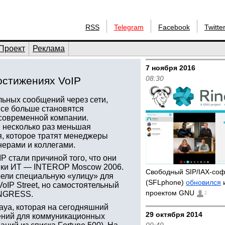
RSS
Telegram
Facebook
Twitte
Проект
Реклама
7 ноября 2016
08:30
остижениях VoIP
ьных сообщений через сети,
 все больше становятся
современной компании.
 несколько раз меньшая
я, которое тратят менеджеры
нерами и коллегами.
P стали причиной того, что они
вки ИТ — INTEROP Moscow 2006.
Свободный SIP/IAX-со
рели специальную «улицу» для
(SFLphone)
обновился
и
oIP Street, но самостоятельный
проектом GNU
ONGRESS.
2
aya, которая на сегодняшний
29 октября 2014
ений для коммуникационных