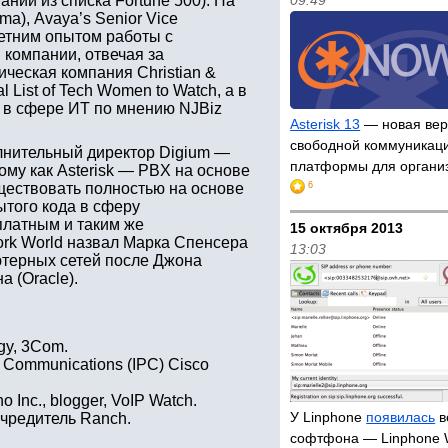
ний из списка Fortune 500). На
09:49
a), Avaya’s Senior Vice
-летним опытом работы с
 компании, отвечая за
ическая компания Christian &
 List of Tech Women to Watch, а в
 в сфере ИТ по мнению NJBiz
Asterisk 13
— новая вер
свободной коммуникац
олнительный директор Digium —
платформы для органи
му как Asterisk — PBX на основе
уществовать полностью на основе
6
ытого кода в сферу
платным и таким же
15 октября 2013
rk World назвал Марка Спенсера
13:03
ютерных сетей после Джона
а (Oracle).
gy, 3Com.
IP Communications (IPC) Cisco
nc., blogger, VoIP Watch.
У Linphone
появилась
в
учредитель Ranch.
софтфона — Linphone 