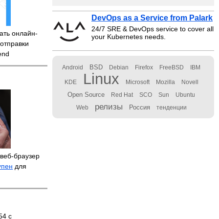
DevOps as a Service from Palark
24/7 SRE & DevOps service to cover all
ать онлайн-
your Kubernetes needs.
 отправки
end
BSD
Android
Debian
Firefox
FreeBSD
IBM
Linux
KDE
Microsoft
Mozilla
Novell
Open Source
Red Hat
SCO
Sun
Ubuntu
релизы
Россия
Web
тенденции
веб-браузер
упен
для
54 с