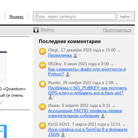
r
Яндекс
Войти
Постучаться
Последние комментарии
OlegL
,
17 декабря 2023 года в 15:00 →
Перекличка
21
REDkiy
,
8 июня 2023 года в 9:09 →
Как «замокать» файл для юниттеста в
Python?
2
fhunter
,
29 ноября 2022 года в 2:09 →
Проблема с NO_PUBKEY: как получить
.0 «Quantum»
GPG-ключ и добавить его в базу apt?
ый (и очень
6
9
Иванн
,
9 апреля 2022 года в 8:31 →
Ассоциация РАСПО провела первое
учредительное собрание
1
Kiri11.ADV1
,
7 марта 2021 года в 12:01 →
Логи catalina.out в TomCat 9 в формате
JSON
1