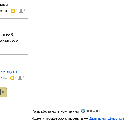
имом
имого
1
4
ия веб-
еграцию с
еименуют
в
zilla
4
3
Разработано в компании
Идея и поддержка проекта —
Дмитрий Шурупов