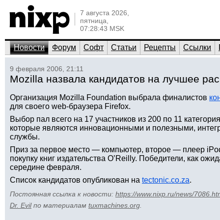
7 августа 2026,
пятница,
07:28:43 MSK
Новости
Форум
Софт
Статьи
Рецепты
Ссылки
9 февраля 2006, 21:11
Mozilla назвала кандидатов на лучшее рас
Организация Mozilla Foundation выбрала финалистов
ко
для своего web-браузера Firefox.
Выбор пал всего на 17 участников из 200 по 11 категор
которые являются инновационными и полезными, интег
службы.
Приз за первое место — компьютер, второе — плеер iPo
покупку книг издательства O’Reilly. Победители, как ожи
середине февраля.
Список кандидатов опубликован на
tectonic.co.za
.
Постоянная ссылка к новости:
https://www.nixp.ru/news/7086.ht
Dr. Evil
по материалам
tuxmachines.org
.