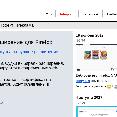
RSS
Telegram
Facebook
Twitte
Проект
Реклама
16 ноября 2017
06:35
ширение для Firefox
нкурса на лучшее расширение
иям. Судьи выбирали расширения,
рируются в современные web-
Веб-браузер Firefox 57
d, третье — сертификат на
получил
полностью нов
дается, будут объявлены в
быстрый!) движок
4
4 августа 2017
11:58
ml
.