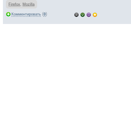
Firefox
,
Mozilla
(
)
Комментировать
0