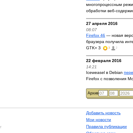
многопроцессным реж
обработки веб-содерж
27 апреля 2016
08:07
Firefox 46
— новая верс
браузера получила инт
GTK+ 3
3
2
22 февраля 2016
14:21
Iceweasel в Debian
пер
Firefox с позволения Mo
Архив
Добавить новость
Мои новости
Правила публикации
т