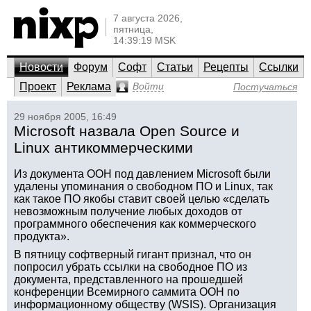
7 августа 2026,
пятница,
14:39:19 MSK
Новости
Форум
Софт
Статьи
Рецепты
Ссылки
Проект
Реклама
Войти
Постучаться
29 ноября 2005, 16:49
Microsoft назвала Open Source и
Linux антикоммерческими
Из документа ООН под давлением Microsoft были
удалены упоминания о свободном ПО и Linux, так
как такое ПО якобы ставит своей целью «сделать
невозможным получение любых доходов от
программного обеспечения как коммерческого
продукта».
В пятницу софтверный гигант признал, что он
попросил убрать ссылки на свободное ПО из
документа, представленного на прошедшей
конференции Всемирного саммита ООН по
информационному обществу (WSIS). Организация