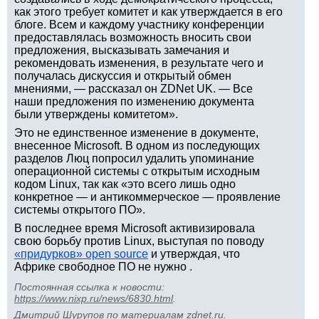
как этого требует комитет и как утверждается в его
блоге. Всем и каждому участнику конференции
предоставлялась возможность вносить свои
предложения, высказывать замечания и
рекомендовать изменения, в результате чего и
получалась дискуссия и открытый обмен
мнениями, — рассказал он ZDNet UK. — Все
наши предложения по изменению документа
были утверждены комитетом».
Это не единственное изменение в документе,
внесенное Microsoft. В одном из последующих
разделов Люц попросил удалить упоминание
операционной системы с открытым исходным
кодом Linux, так как «это всего лишь одно
конкретное — и антикоммерческое — проявление
системы открытого ПО».
В последнее время Microsoft активизировала
свою борьбу против Linux, выступая по поводу
«придурков» open source
и утверждая, что
Африке свободное ПО не нужно .
Постоянная ссылка к новости:
https://www.nixp.ru/news/6830.html
.
Дмитрий Шурупов
по материалам
zdnet.ru
.