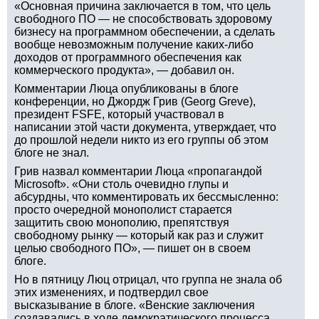
«Основная причина заключается в том, что цель
свободного ПО — не способствовать здоровому
бизнесу на программном обеспечении, а сделать
вообще невозможным получение каких-либо
доходов от программного обеспечения как
коммерческого продукта», — добавил он.
Комментарии Люца опубликованы в блоге
конференции, но Джордж Грив (Georg Greve),
президент FSFE, который участвовал в
написании этой части документа, утверждает, что
до прошлой недели никто из его группы об этом
блоге не знал.
Грив назвал комментарии Люца «пропагандой
Microsoft». «Они столь очевидно глупы и
абсурдны, что комментировать их бессмысленно:
просто очередной монополист старается
защитить свою монополию, препятствуя
свободному рынку — который как раз и служит
целью свободного ПО», — пишет он в своем
блоге.
Но в пятницу Люц отрицал, что группа не знала об
этих изменениях, и подтвердил свое
высказывание в блоге. «Венские заключения
создавались в ходе демократического процесса,