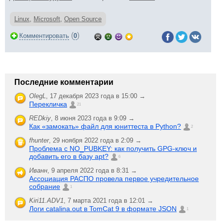
Linux
,
Microsoft
,
Open Source
(
)
Комментировать
0
Последние комментарии
OlegL
,
17 декабря 2023 года в 15:00 →
Перекличка
21
REDkiy
,
8 июня 2023 года в 9:09 →
Как «замокать» файл для юниттеста в Python?
2
fhunter
,
29 ноября 2022 года в 2:09 →
Проблема с NO_PUBKEY: как получить GPG-ключ и
добавить его в базу apt?
6
Иванн
,
9 апреля 2022 года в 8:31 →
Ассоциация РАСПО провела первое учредительное
собрание
1
Kiri11.ADV1
,
7 марта 2021 года в 12:01 →
Логи catalina.out в TomCat 9 в формате JSON
1