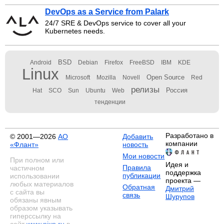
DevOps as a Service from Palark
24/7 SRE & DevOps service to cover all your
Kubernetes needs.
BSD
Android
Debian
Firefox
FreeBSD
IBM
KDE
Linux
Open Source
Microsoft
Mozilla
Novell
Red
релизы
Россия
Hat
SCO
Sun
Ubuntu
Web
тенденции
Разработано в
© 2001—2026
АО
Добавить
компании
«Флант»
новость
Мои новости
При полном или
Идея и
Правила
частичном
поддержка
публикации
использовании
проекта —
любых материалов
Обратная
Дмитрий
с сайта вы
связь
Шурупов
обязаны явным
образом указывать
гиперссылку на