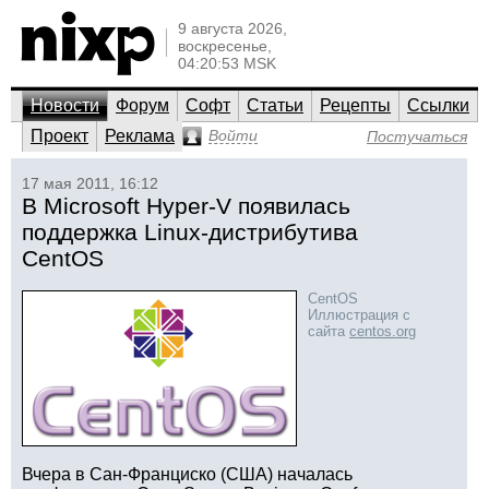
9 августа 2026,
воскресенье,
04:20:53 MSK
Новости
Форум
Софт
Статьи
Рецепты
Ссылки
Проект
Реклама
Войти
Постучаться
17 мая 2011, 16:12
В Microsoft Hyper-V появилась
поддержка Linux-дистрибутива
CentOS
CentOS
Иллюстрация с
сайта
centos.org
Вчера в Сан-Франциско (США) началась