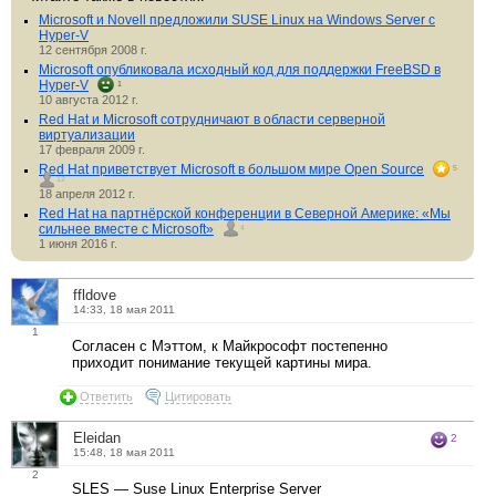
Microsoft и Novell предложили SUSE Linux на Windows Server с
Hyper-V
12 сентября 2008 г.
Microsoft опубликовала исходный код для поддержки FreeBSD в
Hyper-V
1
10 августа 2012 г.
Red Hat и Microsoft сотрудничают в области серверной
виртуализации
17 февраля 2009 г.
Red Hat приветствует Microsoft в большом мире Open Source
5
12
18 апреля 2012 г.
Red Hat на партнёрской конференции в Северной Америке: «Мы
сильнее вместе с Microsoft»
4
1 июня 2016 г.
ffldove
14:33, 18 мая 2011
1
Согласен с Мэттом, к Майкрософт постепенно
приходит понимание текущей картины мира.
Ответить
Цитировать
Eleidan
2
15:48, 18 мая 2011
2
SLES — Suse Linux Enterprise Server