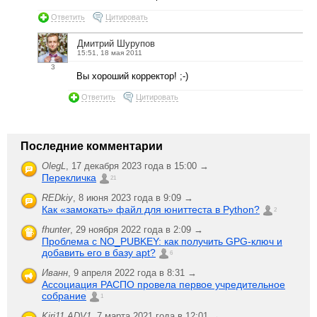
Ответить
Цитировать
Дмитрий Шурупов
15:51, 18 мая 2011
3
Вы хороший корректор! ;-)
Ответить
Цитировать
Последние комментарии
OlegL
,
17 декабря 2023 года в 15:00 →
Перекличка
21
REDkiy
,
8 июня 2023 года в 9:09 →
Как «замокать» файл для юниттеста в Python?
2
fhunter
,
29 ноября 2022 года в 2:09 →
Проблема с NO_PUBKEY: как получить GPG-ключ и
добавить его в базу apt?
6
Иванн
,
9 апреля 2022 года в 8:31 →
Ассоциация РАСПО провела первое учредительное
собрание
1
Kiri11.ADV1
,
7 марта 2021 года в 12:01 →