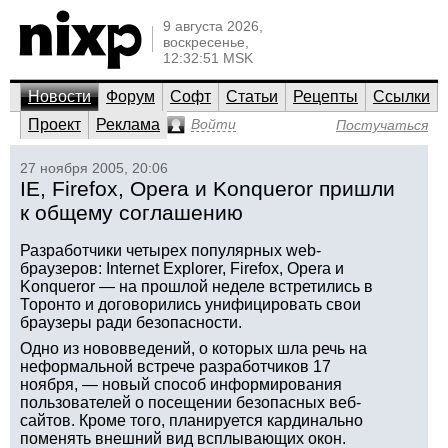
9 августа 2026,
воскресенье,
12:32:51 MSK
Новости
Форум
Софт
Статьи
Рецепты
Ссылки
Проект
Реклама
Войти
Постучаться
27 ноября 2005, 20:06
IE, Firefox, Opera и Konqueror пришли
к общему соглашению
Разработчики четырех популярных web-
браузеров: Internet Explorer, Firefox, Opera и
Konqueror — на прошлой неделе встретились в
Торонто и договорились унифицировать свои
браузеры ради безопасности.
Одно из нововведений, о которых шла речь на
неформальной встрече разработчиков 17
ноября, — новый способ информирования
пользователей о посещении безопасных веб-
сайтов. Кроме того, планируется кардинально
поменять внешний вид всплывающих окон.