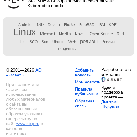
24/7 SRE & DevOps service to cover all your
Kubernetes needs.
BSD
Android
Debian
Firefox
FreeBSD
IBM
KDE
Linux
Open Source
Microsoft
Mozilla
Novell
Red
релизы
Россия
Hat
SCO
Sun
Ubuntu
Web
тенденции
Разработано в
© 2001—2026
АО
Добавить
компании
«Флант»
новость
Мои новости
При полном или
Идея и
Правила
частичном
поддержка
публикации
использовании
проекта —
любых материалов
Обратная
Дмитрий
с сайта вы
связь
Шурупов
обязаны явным
образом указывать
гиперссылку на
сайт
www.nixp.ru
в
качестве
источника.