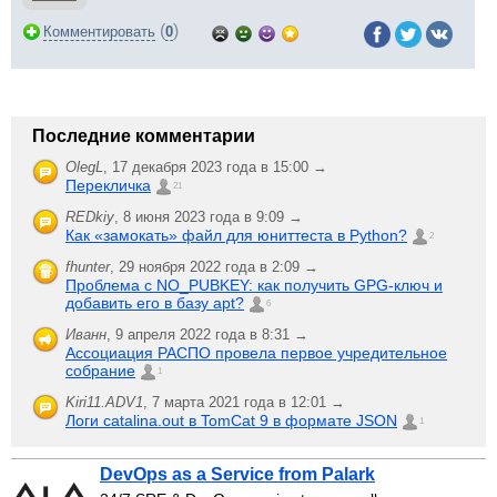
(
)
Комментировать
0
Последние комментарии
OlegL
,
17 декабря 2023 года в 15:00 →
Перекличка
21
REDkiy
,
8 июня 2023 года в 9:09 →
Как «замокать» файл для юниттеста в Python?
2
fhunter
,
29 ноября 2022 года в 2:09 →
Проблема с NO_PUBKEY: как получить GPG-ключ и
добавить его в базу apt?
6
Иванн
,
9 апреля 2022 года в 8:31 →
Ассоциация РАСПО провела первое учредительное
собрание
1
Kiri11.ADV1
,
7 марта 2021 года в 12:01 →
Логи catalina.out в TomCat 9 в формате JSON
1
DevOps as a Service from Palark