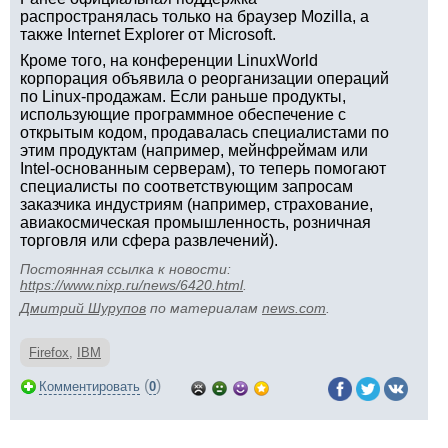
распространялась только на браузер Mozilla, а
также Internet Explorer от Microsoft.
Кроме того, на конференции LinuxWorld
корпорация объявила о реорганизации операций
по Linux-продажам. Если раньше продукты,
использующие программное обеспечение с
открытым кодом, продавалась специалистами по
этим продуктам (например, мейнфреймам или
Intel-основанным серверам), то теперь помогают
специалисты по соответствующим запросам
заказчика индустриям (например, страхование,
авиакосмическая промышленность, розничная
торговля или сфера развлечений).
Постоянная ссылка к новости:
https://www.nixp.ru/news/6420.html
.
Дмитрий Шурупов
по материалам
news.com
.
Firefox
,
IBM
(
)
Комментировать
0