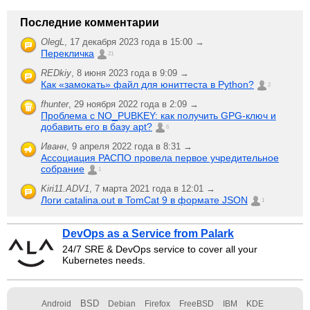
Последние комментарии
OlegL
,
17 декабря 2023 года в 15:00 →
Перекличка
21
REDkiy
,
8 июня 2023 года в 9:09 →
Как «замокать» файл для юниттеста в Python?
2
fhunter
,
29 ноября 2022 года в 2:09 →
Проблема с NO_PUBKEY: как получить GPG-ключ и
добавить его в базу apt?
6
Иванн
,
9 апреля 2022 года в 8:31 →
Ассоциация РАСПО провела первое учредительное
собрание
1
Kiri11.ADV1
,
7 марта 2021 года в 12:01 →
Логи catalina.out в TomCat 9 в формате JSON
1
DevOps as a Service from Palark
24/7 SRE & DevOps service to cover all your
Kubernetes needs.
BSD
Android
Debian
Firefox
FreeBSD
IBM
KDE