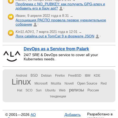
Проблема с NO_PUBKEY: как получить GPG-ключ и
добавить его в базу apt?
6
Иванн
,
9 апреля 2022 года в 8:31 →
Ассоциация РАСПО провела первое учредительное
собрание
1
Kiri11.ADV1
,
7 марта 2021 года в 12:01 →
Логи catalina.out в TomCat 9 в формате JSON
1
DevOps as a Service from Palark
24/7 SRE & DevOps service to cover all your
Kubernetes needs.
BSD
Android
Debian
Firefox
FreeBSD
IBM
KDE
Linux
Open Source
Microsoft
Mozilla
Novell
Red
релизы
Россия
Hat
SCO
Sun
Ubuntu
Web
тенденции
Разработано в
© 2001—2026
АО
Добавить