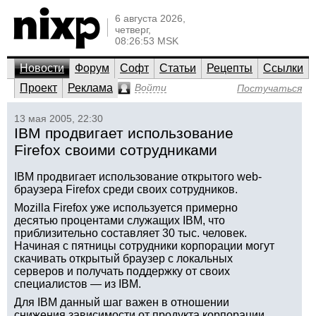
6 августа 2026,
четверг,
08:26:53 MSK
Новости
Форум
Софт
Статьи
Рецепты
Ссылки
Проект
Реклама
Войти
Постучаться
13 мая 2005, 22:30
IBM продвигает использование
Firefox своими сотрудниками
IBM продвигает использование открытого web-
браузера Firefox среди своих сотрудников.
Mozilla Firefox уже используется примерно
десятью процентами служащих IBM, что
приблизительно составляет 30 тыс. человек.
Начиная с пятницы сотрудники корпорации могут
скачивать открытый браузер с локальных
серверов и получать поддержку от своих
специалистов — из IBM.
Для IBM данный шаг важен в отношении
снижения зависимости от продукта корпорации