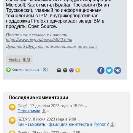
Microsoft. Как отметил Брайан Трсковски (Brian
Трусковски), главный по информационным
технологиям в IBM, внутрикорпоративная
поддержка Firefox подчеркивает вклад IBM в
продукты Open Source.
Постоянная ссылка к новости:
https://www.nixp.ru/news/5920.html
.
Дмитрий Шурупов
по материалам
news.com
.
Firefox
,
IBM
(
)
Комментировать
0
Последние комментарии
OlegL
,
17 декабря 2023 года в 15:00 →
Перекличка
21
REDkiy
,
8 июня 2023 года в 9:09 →
Как «замокать» файл для юниттеста в Python?
2
fhunter
,
29 ноября 2022 года в 2:09 →