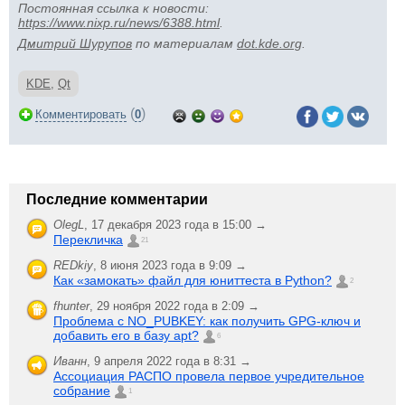
Постоянная ссылка к новости:
https://www.nixp.ru/news/6388.html
.
Дмитрий Шурупов
по материалам
dot.kde.org
.
KDE
,
Qt
(
)
Комментировать
0
Последние комментарии
OlegL
,
17 декабря 2023 года в 15:00 →
Перекличка
21
REDkiy
,
8 июня 2023 года в 9:09 →
Как «замокать» файл для юниттеста в Python?
2
fhunter
,
29 ноября 2022 года в 2:09 →
Проблема с NO_PUBKEY: как получить GPG-ключ и
добавить его в базу apt?
6
Иванн
,
9 апреля 2022 года в 8:31 →
Ассоциация РАСПО провела первое учредительное
собрание
1