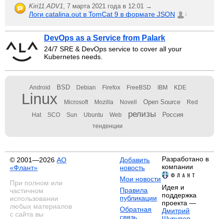
Kiri11.ADV1
,
7 марта 2021 года в 12:01 →
Логи catalina.out в TomCat 9 в формате JSON
1
DevOps as a Service from Palark
24/7 SRE & DevOps service to cover all your
Kubernetes needs.
BSD
Android
Debian
Firefox
FreeBSD
IBM
KDE
Linux
Open Source
Microsoft
Mozilla
Novell
Red
релизы
Россия
Hat
SCO
Sun
Ubuntu
Web
тенденции
Разработано в
© 2001—2026
АО
Добавить
компании
«Флант»
новость
Мои новости
При полном или
Идея и
Правила
частичном
поддержка
публикации
использовании
проекта —
любых материалов
Обратная
Дмитрий
с сайта вы
связь
Шурупов