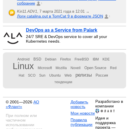
собрание
1
Kiri11.ADV1
,
7 марта 2021 года в 12:01 →
Логи catalina.out в TomCat 9 в формате JSON
1
DevOps as a Service from Palark
24/7 SRE & DevOps service to cover all your
Kubernetes needs.
BSD
Android
Debian
Firefox
FreeBSD
IBM
KDE
Linux
Open Source
Microsoft
Mozilla
Novell
Red
релизы
Россия
Hat
SCO
Sun
Ubuntu
Web
тенденции
Разработано в
© 2001—2026
АО
Добавить
компании
«Флант»
новость
Мои новости
При полном или
Идея и
Правила
частичном
поддержка
публикации
использовании
проекта —