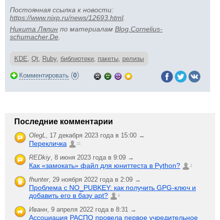
Постоянная ссылка к новости:
https://www.nixp.ru/news/12693.html
.
Никита Лялин
по материалам
Blog.Cornelius-
schumacher.De
.
KDE
,
Qt
,
Ruby
,
библиотеки
,
пакеты
,
релизы
(
)
Комментировать
0
Последние комментарии
OlegL
,
17 декабря 2023 года в 15:00 →
Перекличка
21
REDkiy
,
8 июня 2023 года в 9:09 →
Как «замокать» файл для юниттеста в Python?
2
fhunter
,
29 ноября 2022 года в 2:09 →
Проблема с NO_PUBKEY: как получить GPG-ключ и
добавить его в базу apt?
6
Иванн
,
9 апреля 2022 года в 8:31 →
Ассоциация РАСПО провела первое учредительное