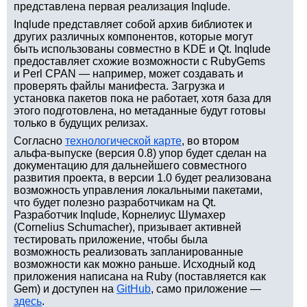
представлена первая реализация Inqlude.
Inqlude представляет собой архив библиотек и
других различных компонентов, которые могут
быть использованы совместно в KDE и Qt. Inqlude
предоставляет схожие возможности с RubyGems
и Perl CPAN — например, может создавать и
проверять файлы манифеста. Загрузка и
установка пакетов пока не работает, хотя база для
этого подготовлена, но метаданные будут готовы
только в будущих релизах.
Согласно
технологической карте
, во втором
альфа-выпуске (версия 0.8) упор будет сделан на
документацию для дальнейшего совместного
развития проекта, в версии 1.0 будет реализована
возможность управления локальными пакетами,
что будет полезно разработчикам на Qt.
Разработчик Inqlude, Корнелиус Шумахер
(Cornelius Schumacher), призывает активней
тестировать приложение, чтобы была
возможность реализовать запланированные
возможности как можно раньше. Исходный код
приложения написана на Ruby (поставляется как
Gem) и доступен на
GitHub
, само приложение —
здесь
.