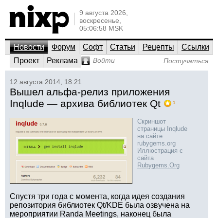
9 августа 2026,
воскресенье,
05:06:58 MSK
Новости
Форум
Софт
Статьи
Рецепты
Ссылки
Проект
Реклама
Войти
Постучаться
12 августа 2014, 18:21
Вышел альфа-релиз приложения
Inqlude — архива библиотек Qt
1
Скриншот
страницы Inqlude
на сайте
rubygems.org
Иллюстрация с
сайта
Rubygems.Org
Спустя три года с момента, когда идея создания
репозитория библиотек Qt/KDE была озвучена на
мероприятии Randa Meetings, наконец была