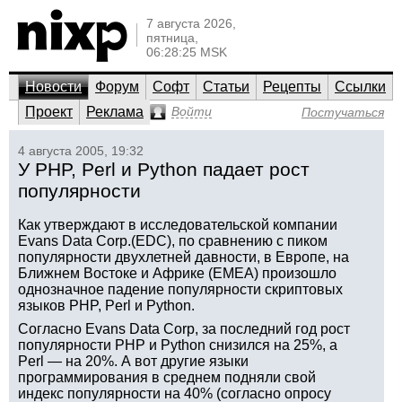
7 августа 2026,
пятница,
06:28:25 MSK
Новости
Форум
Софт
Статьи
Рецепты
Ссылки
Проект
Реклама
Войти
Постучаться
4 августа 2005, 19:32
У PHP, Perl и Python падает рост
популярности
Как утверждают в исследовательской компании
Evans Data Corp.(EDC), по сравнению с пиком
популярности двухлетней давности, в Европе, на
Ближнем Востоке и Африке (EMEA) произошло
однозначное падение популярности скриптовых
языков PHP, Perl и Python.
Согласно Evans Data Corp, за последний год рост
популярности PHP и Python снизился на 25%, а
Perl — на 20%. А вот другие языки
программирования в среднем подняли свой
индекс популярности на 40% (согласно опросу