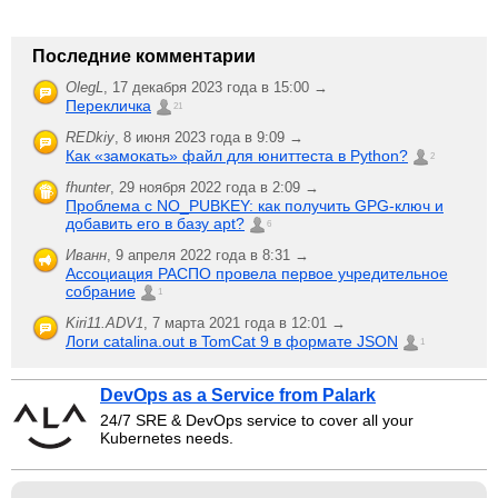
Последние комментарии
OlegL
,
17 декабря 2023 года в 15:00 →
Перекличка
21
REDkiy
,
8 июня 2023 года в 9:09 →
Как «замокать» файл для юниттеста в Python?
2
fhunter
,
29 ноября 2022 года в 2:09 →
Проблема с NO_PUBKEY: как получить GPG-ключ и
добавить его в базу apt?
6
Иванн
,
9 апреля 2022 года в 8:31 →
Ассоциация РАСПО провела первое учредительное
собрание
1
Kiri11.ADV1
,
7 марта 2021 года в 12:01 →
Логи catalina.out в TomCat 9 в формате JSON
1
DevOps as a Service from Palark
24/7 SRE & DevOps service to cover all your
Kubernetes needs.