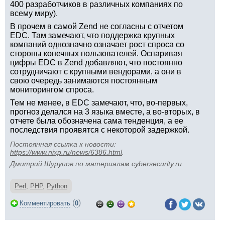
400 разработчиков в различных компаниях по
всему миру).
В прочем в самой Zend не согласны с отчетом
EDC. Там замечают, что поддержка крупных
компаний однозначно означает рост спроса со
стороны конечных пользователей. Оспаривая
цифры EDC в Zend добавляют, что постоянно
сотрудничают с крупными вендорами, а они в
свою очередь занимаются постоянным
мониторингом спроса.
Тем не менее, в EDC замечают, что, во-первых,
прогноз делался на 3 языка вместе, а во-вторых, в
отчете была обозначена сама тенденция, а ее
последствия проявятся с некоторой задержкой.
Постоянная ссылка к новости:
https://www.nixp.ru/news/6386.html
.
Дмитрий Шурупов
по материалам
cybersecurity.ru
.
Perl
,
PHP
,
Python
(
)
Комментировать
0