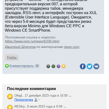
предварительная версия 007, в которой
присутствует поддержка табов, менеджера
закладок, RSS-лент, а интерфейс построен на XUL
(Extensible User Interface Language). Ожидается,
что через 5-6 месяцев будет представлен релиз
бета-версии Minimo для Windows CE PPC и
Windows CE SmartPhone.
Постоянная ссылка к новости:
https://www.nixp.ru/news/6336.html
.
Дмитрий Шурупов
по материалам
news.com
.
Firefox
(
)
Комментировать
0
Последние комментарии
OlegL
,
17 декабря 2023 года в 15:00 →
Перекличка
21
REDkiy
,
8 июня 2023 года в 9:09 →