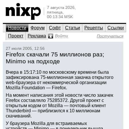
7 августа 2026,
пятница,
00:13:34 MSK
Новости
Форум
Софт
Статьи
Рецепты
Ссылки
Проект
Реклама
Войти
Постучаться
27 июля 2005, 12:56
Firefox скачали 75 миллионов раз;
Minimo на подходе
Вчера в 15:17:10 по московскому времени была
зафиксирована 75-миллионная закачка открытого
web-браузера от некоммерческой организации
Mozilla Foundation — Firefox.
На момент написания этой новости число закачек
Firefox составляло 75285372. Другой проект с
открытым кодом от Mozilla — почтовый клиент
Thunderbird — приблизился к 10 миллионам
скачиваний.
У браузера Mozilla для встраиваемых
устройств — Minimo — в понедельник вышла