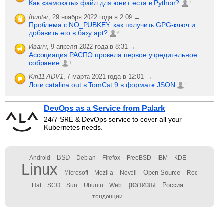
Как «замокать» файл для юниттеста в Python?
2
fhunter
,
29 ноября 2022 года в 2:09 →
Проблема с NO_PUBKEY: как получить GPG-ключ и
добавить его в базу apt?
6
Иванн
,
9 апреля 2022 года в 8:31 →
Ассоциация РАСПО провела первое учредительное
собрание
1
Kiri11.ADV1
,
7 марта 2021 года в 12:01 →
Логи catalina.out в TomCat 9 в формате JSON
1
DevOps as a Service from Palark
24/7 SRE & DevOps service to cover all your
Kubernetes needs.
BSD
Android
Debian
Firefox
FreeBSD
IBM
KDE
Linux
Open Source
Microsoft
Mozilla
Novell
Red
релизы
Россия
Hat
SCO
Sun
Ubuntu
Web
тенденции