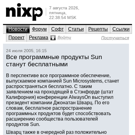
7 августа 2026,
пятница,
22:38:54 MSK
Новости
Форум
Софт
Статьи
Рецепты
Ссылки
Проект
Реклама
Войти
Постучаться
24 июля 2005, 16:15
Все программные продукты Sun
станут бесплатными
В перспективе все программное обеспечение,
выпускаемое компанией Sun Microsystems, станет
распространяться бесплатно. С таким
заявлением на проходящей в Стэнфорде (штат
Калифорния) конференции AlwaysOn выступил
президент компании Джонатан Шварц. По его
словам, бесплатное распространение
программных продуктов будет способствовать
расширению сообщества пользователей
продуктов Sun.
Шварц также в очередной раз положительно