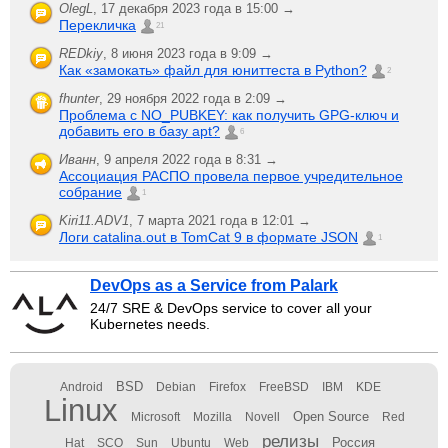
OlegL
,
17 декабря 2023 года в 15:00 →
Перекличка
21
REDkiy
,
8 июня 2023 года в 9:09 →
Как «замокать» файл для юниттеста в Python?
2
fhunter
,
29 ноября 2022 года в 2:09 →
Проблема с NO_PUBKEY: как получить GPG-ключ и
добавить его в базу apt?
6
Иванн
,
9 апреля 2022 года в 8:31 →
Ассоциация РАСПО провела первое учредительное
собрание
1
Kiri11.ADV1
,
7 марта 2021 года в 12:01 →
Логи catalina.out в TomCat 9 в формате JSON
1
DevOps as a Service from Palark
24/7 SRE & DevOps service to cover all your
Kubernetes needs.
BSD
Android
Debian
Firefox
FreeBSD
IBM
KDE
Linux
Open Source
Microsoft
Mozilla
Novell
Red
релизы
Россия
Hat
SCO
Sun
Ubuntu
Web