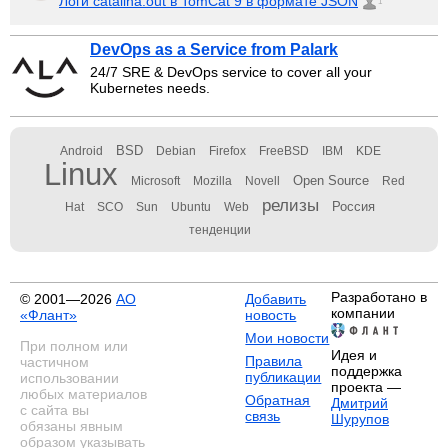
Логи catalina.out в TomCat 9 в формате JSON
1
DevOps as a Service from Palark
24/7 SRE & DevOps service to cover all your
Kubernetes needs.
BSD
Android
Debian
Firefox
FreeBSD
IBM
KDE
Linux
Open Source
Microsoft
Mozilla
Novell
Red
релизы
Россия
Hat
SCO
Sun
Ubuntu
Web
тенденции
Разработано в
© 2001—2026
АО
Добавить
компании
«Флант»
новость
Мои новости
При полном или
Идея и
Правила
частичном
поддержка
публикации
использовании
проекта —
любых материалов
Обратная
Дмитрий
с сайта вы
связь
Шурупов
обязаны явным
образом указывать