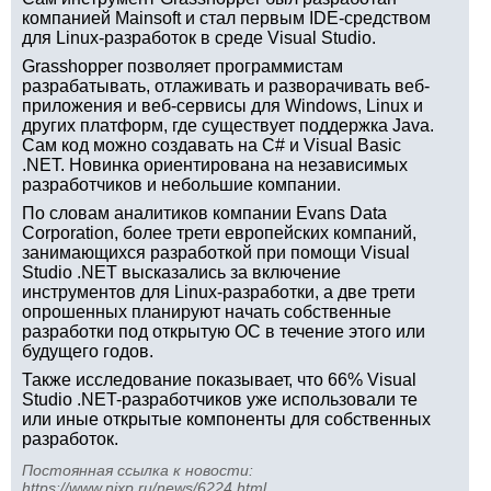
компанией Mainsoft и стал первым IDE-средством
для Linux-разработок в среде Visual Studio.
Grasshopper позволяет программистам
разрабатывать, отлаживать и разворачивать веб-
приложения и веб-сервисы для Windows, Linux и
других платформ, где существует поддержка Java.
Сам код можно создавать на C# и Visual Basic
.NET. Новинка ориентирована на независимых
разработчиков и небольшие компании.
По словам аналитиков компании Evans Data
Corporation, более трети европейских компаний,
занимающихся разработкой при помощи Visual
Studio .NET высказались за включение
инструментов для Linux-разработки, а две трети
опрошенных планируют начать собственные
разработки под открытую ОС в течение этого или
будущего годов.
Также исследование показывает, что 66% Visual
Studio .NET-разработчиков уже использовали те
или иные открытые компоненты для собственных
разработок.
Постоянная ссылка к новости:
https://www.nixp.ru/news/6224.html
.