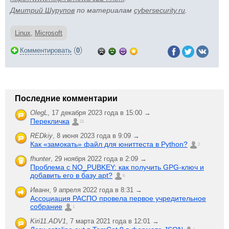
Дмитрий Шурупов
по материалам
cybersecurity.ru
.
Linux
,
Microsoft
(
)
Комментировать
0
Последние комментарии
OlegL
,
17 декабря 2023 года в 15:00 →
Перекличка
21
REDkiy
,
8 июня 2023 года в 9:09 →
Как «замокать» файл для юниттеста в Python?
2
fhunter
,
29 ноября 2022 года в 2:09 →
Проблема с NO_PUBKEY: как получить GPG-ключ и
добавить его в базу apt?
6
Иванн
,
9 апреля 2022 года в 8:31 →
Ассоциация РАСПО провела первое учредительное
собрание
1
Kiri11.ADV1
,
7 марта 2021 года в 12:01 →