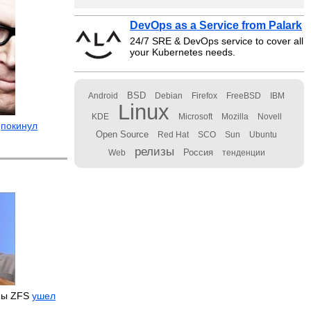
DevOps as a Service from Palark
24/7 SRE & DevOps service to cover all
your Kubernetes needs.
BSD
Android
Debian
Firefox
FreeBSD
IBM
Linux
KDE
Microsoft
Mozilla
Novell
о
покинул
Open Source
Red Hat
SCO
Sun
Ubuntu
релизы
Россия
Web
тенденции
мы ZFS
ушел