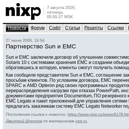
7 августа 2026,
пятница,
05:55:27 MSK
Новости
Форум
Софт
Статьи
Рецепты
Ссылки
27 июня 2005, 16:54
Партнерство Sun и EMC
Sun и EMC заключили договор об улучшении совместим
Solaris 10 с системами хранения EMC и создании объед
обратившись в которую, клиенты смогут получить помощь
Как сообщили представители Sun и EMC, соглашение з
просьбам клиентов. По условиям договора, EMC перенес
SPARC и AMD Opteron ряд своих программных продуктов
перераспределения нагрузки при отказах PowerPath, ин
документами предприятия Documentum, ПО резервного 
EMC Legato и пакет приложений для управления сетями 
предлагать заказчикам систему EMC Legato Networker по
Постоянная ссылка к новости:
https://www.nixp.ru/news/6178.ht
Дмитрий Шурупов
по материалам
osp.ru
.