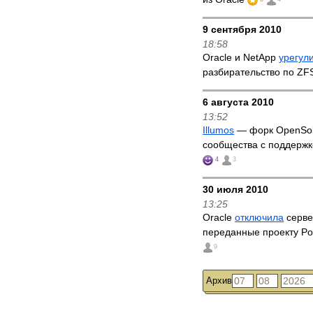
9 сентября 2010
18:58
Oracle и NetApp
урегул
разбирательство по Z
6 августа 2010
13:52
Illumos
— форк OpenSola
сообщества с поддержк
4
3
30 июля 2010
13:25
Oracle
отключила
серве
переданные проекту P
9
Архив