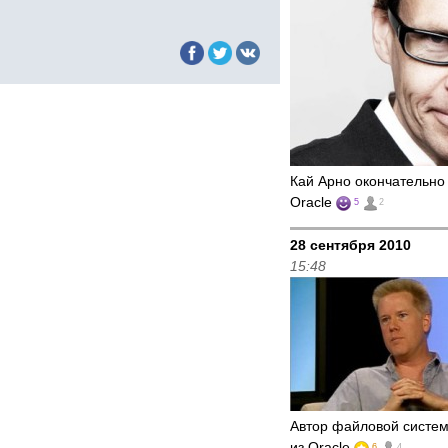
Кай Арно окончательн
Oracle
5
2
28 сентября 2010
15:48
Автор файловой систе
из Oracle
6
4