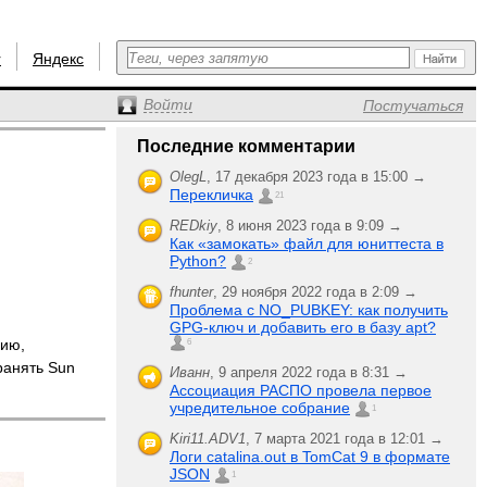
r
Яндекс
Войти
Постучаться
Последние комментарии
OlegL
,
17 декабря 2023 года в 15:00 →
Перекличка
21
REDkiy
,
8 июня 2023 года в 9:09 →
Как «замокать» файл для юниттеста в
Python?
2
fhunter
,
29 ноября 2022 года в 2:09 →
Проблема с NO_PUBKEY: как получить
GPG-ключ и добавить его в базу apt?
ию,
6
ранять Sun
Иванн
,
9 апреля 2022 года в 8:31 →
Ассоциация РАСПО провела первое
учредительное собрание
1
Kiri11.ADV1
,
7 марта 2021 года в 12:01 →
Логи catalina.out в TomCat 9 в формате
JSON
1