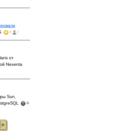
ировали
FS
4
4
ris от
ой Nexenta
ры Sun,
ostgreSQL
11