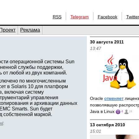
RSS
Telegram
Facebook
Twitte
Проект
Реклама
30 августа 2011
13:47
ости операционной системы Sun
иненной службы поддержки,
 от любой из двух компаний.
аключено по многочисленным
ет в Solaris 10 для платформ
, включая систему
струментарий управления
Oracle
отменяет
лиценз
копирования и архивации данных
позволявшую распрост
EMC Smarts. Sun будет
Java в Linux
4
24
д собственной маркой.
ml
.
13 октября 2010
15:01