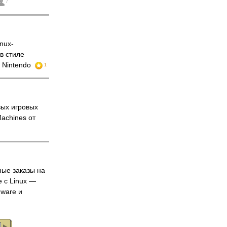
7
nux-
в стиле
и Nintendo
1
ых игровых
achines от
ые заказы на
e с Linux —
nware и