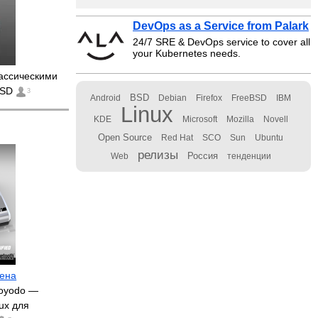
DevOps as a Service from Palark
24/7 SRE & DevOps service to cover all
your Kubernetes needs.
ассическими
 USD
3
BSD
Android
Debian
Firefox
FreeBSD
IBM
Linux
KDE
Microsoft
Mozilla
Novell
Open Source
Red Hat
SCO
Sun
Ubuntu
релизы
Россия
Web
тенденции
лена
Doyodo —
nux для