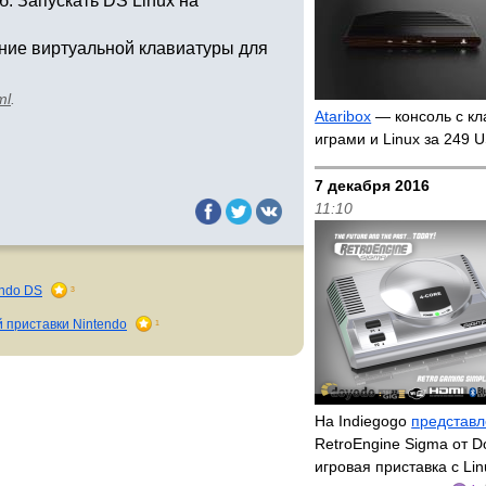
б. Запускать DS Linux на
ние виртуальной клавиатуры для
ml
.
Ataribox
— консоль с кл
играми и Linux за 249
7 декабря 2016
11:10
endo DS
3
й приставки Nintendo
1
На Indiegogo
представ
RetroEngine Sigma от 
игровая приставка с Li