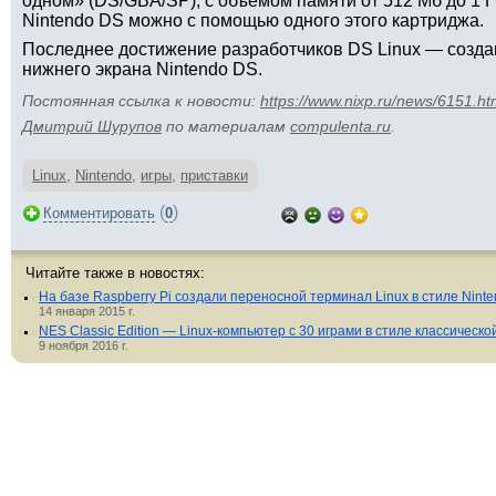
одном» (DS/GBA/SP), с объёмом памяти от 512 Мб до 1 Г
Nintendo DS можно с помощью одного этого картриджа.
Последнее достижение разработчиков DS Linux — созда
нижнего экрана Nintendo DS.
Постоянная ссылка к новости:
https://www.nixp.ru/news/6151.ht
Дмитрий Шурупов
по материалам
compulenta.ru
.
Linux
,
Nintendo
,
игры
,
приставки
(
)
Комментировать
0
Читайте также в новостях:
На базе Raspberry Pi создали переносной терминал Linux в стиле Nint
14 января 2015 г.
NES Classic Edition — Linux-компьютер с 30 играми в стиле классическо
9 ноября 2016 г.