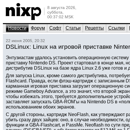
8 августа 2026,
суббота,
00:37:02 MSK
Новости
Форум
Софт
Статьи
Рецепты
Ссылки
22 июня 2005, 20:32
DSLinux: Linux на игровой приставке Nint
Энтузиастам удалось установить операционную систему 
приставку Nintendo DS. Проект стартовал в конце мая, 
дистрибутив DSLinux на базе ядра Linux 2.6 уже готов и 
Для запуска Linux, кроме самого дистрибутива, потребу
Flashcard. Правда, если флэш-картридж с записанным DS
карманная игровая приставка загрузит операционную сис
режиме Gameboy Advance, а это значит, что второй экран
чтобы избежать этого, требуется дополнительное устро
заставляет запускать GBA-ROM’ы на Nintendo DS в «пол
использованием обоих экранов.
С другой стороны, картридж NeoFlash, как утверждают р
убить сразу двух зайцев: оно, в случае необходимости, 
функции и GBA-Flashcart, и PassMe. Neoflash по сути пре