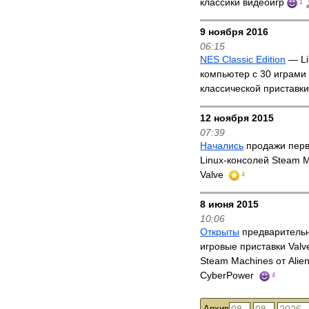
классики видеоигр
1
9 ноября 2016
06:15
NES Classic Edition
— Li
компьютер с 30 играми 
классической приставк
12 ноября 2015
07:39
Начались
продажи перв
Linux-консолей Steam M
Valve
4
8 июня 2015
10:06
Открыты
предварительн
игровые приставки Valv
Steam Machines от Alie
CyberPower
4
Архив