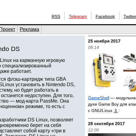
RSS
Telegram
Facebook
Twitte
Проект
Реклама
25 ноября 2017
08:14
endo DS
Linux на карманную игровую
но специализированный
даже работает.
ется флэш-картридж типа GBA
Linux установить в Nintendo DS,
тему, но будет работать в
 останется недоступен. Для того,
GameShell
— модульная
йство — мод-карта PassMe. Она
духе Game Boy для кла
ноценном» режиме, то есть с
с GNU/Linux
2
азработчики DS Linux, позволяет
28 сентября 2017
одновременно берет на себя
12:00
дставляет собой карту «три в