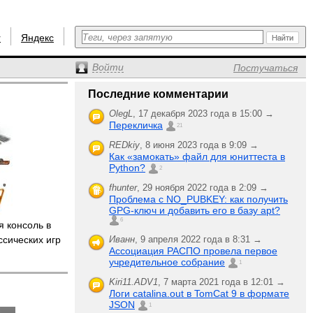
r
Яндекс
Войти
Постучаться
Последние комментарии
OlegL
,
17 декабря 2023 года в 15:00 →
Перекличка
21
REDkiy
,
8 июня 2023 года в 9:09 →
Как «замокать» файл для юниттеста в
Python?
2
fhunter
,
29 ноября 2022 года в 2:09 →
Проблема с NO_PUBKEY: как получить
GPG-ключ и добавить его в базу apt?
6
 консоль в
ссических игр
Иванн
,
9 апреля 2022 года в 8:31 →
Ассоциация РАСПО провела первое
учредительное собрание
1
Kiri11.ADV1
,
7 марта 2021 года в 12:01 →
Логи catalina.out в TomCat 9 в формате
JSON
1