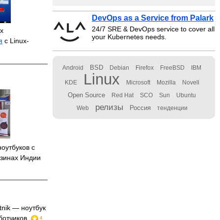
DevOps as a Service from Palark
24/7 SRE & DevOps service to cover all
их
your Kubernetes needs.
я
с Linux-
BSD
Android
Debian
Firefox
FreeBSD
IBM
Linux
KDE
Microsoft
Mozilla
Novell
Open Source
Red Hat
SCO
Sun
Ubuntu
релизы
Россия
Web
тенденции
оутбуков с
азинах Индии
tnik — ноутбук
аботчиков
4