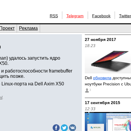
RSS
Telegram
Facebook
Twitte
Проект
Реклама
27 ноября 2017
18:23
0
an) удалось запустить ядро
X50.
 и работоспособности framebuffer
щить позже.
Dell
обновила
доступны
Linux-порта на Dell Axim X50
ноутбуки Precision с Ub
3
ml
.
17 сентября 2015
12:33