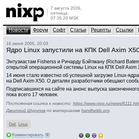
7 августа 2026,
пятница,
07:35:20 MSK
Новости
Форум
Софт
Статьи
Рецепты
Ссылки
16 июня 2005, 20:03
Ядро Linux запустили на КПК Dell Axim X5
Энтузиастам Fisherss и Ричарду Бэйтману (Richard Batem
открытой операционной системы Linux на КПК Dell Axim 
14 июня стало известно об успешной загрузке Linux-ядра
на Dell Axim X50. О деталях разработчики обещают сооб
Подписавшихся на сайте на анонс выпуска законченного 
пока всего 17 человек.
Постоянная ссылка к новости:
https://www.nixp.ru/news/6111.ht
Дмитрий Шурупов
по материалам
handhelds.org
.
Dell
,
Linux
(
)
Комментировать
0