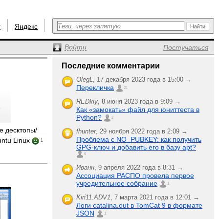
r
Яндекс
Войти
Постучаться
Последние комментарии
OlegL
,
17 декабря 2023 года в 15:00 →
Перекличка
21
REDkiy
,
8 июня 2023 года в 9:09 →
Как «замокать» файл для юниттеста в
Python?
2
е десктопы/
fhunter
,
29 ноября 2022 года в 2:09 →
Проблема с NO_PUBKEY: как получить
untu Linux
1
GPG-ключ и добавить его в базу apt?
6
Иванн
,
9 апреля 2022 года в 8:31 →
Ассоциация РАСПО провела первое
учредительное собрание
1
Kiri11.ADV1
,
7 марта 2021 года в 12:01 →
Логи catalina.out в TomCat 9 в формате
JSON
1