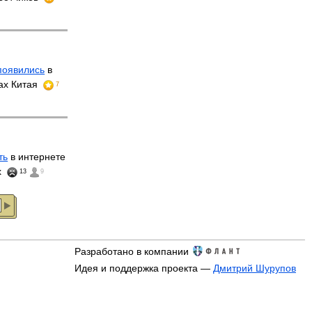
появились
в
ах Китая
7
ть
в интернете
x
13
9
Разработано в компании
Идея и поддержка проекта —
Дмитрий Шурупов