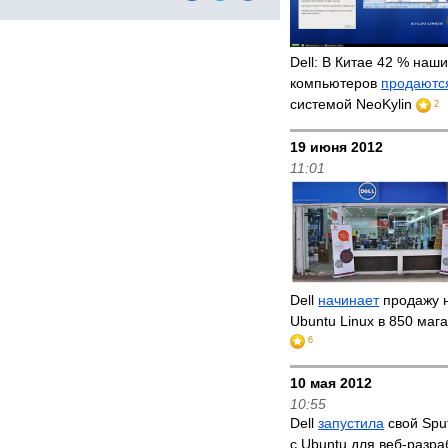
Dell: В Китае 42 % наш
компьютеров
продаютс
системой NeoKylin
2
19 июня 2012
11:01
Dell
начинает
продажу н
Ubuntu Linux в 850 маг
6
10 мая 2012
10:55
Dell
запустила
свой Spu
с Ubuntu для веб-разр