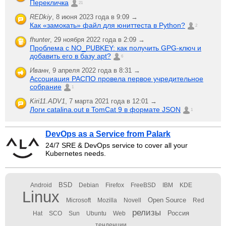
Перекличка
21
REDkiy
,
8 июня 2023 года в 9:09 →
Как «замокать» файл для юниттеста в Python?
2
fhunter
,
29 ноября 2022 года в 2:09 →
Проблема с NO_PUBKEY: как получить GPG-ключ и
добавить его в базу apt?
6
Иванн
,
9 апреля 2022 года в 8:31 →
Ассоциация РАСПО провела первое учредительное
собрание
1
Kiri11.ADV1
,
7 марта 2021 года в 12:01 →
Логи catalina.out в TomCat 9 в формате JSON
1
DevOps as a Service from Palark
24/7 SRE & DevOps service to cover all your
Kubernetes needs.
BSD
Android
Debian
Firefox
FreeBSD
IBM
KDE
Linux
Open Source
Microsoft
Mozilla
Novell
Red
релизы
Россия
Hat
SCO
Sun
Ubuntu
Web
тенденции