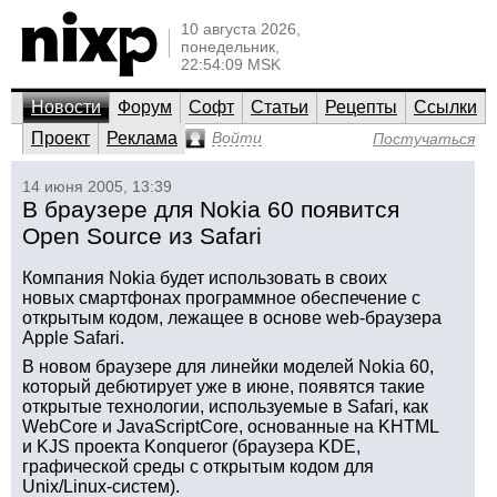
10 августа 2026,
понедельник,
22:54:09 MSK
Новости
Форум
Софт
Статьи
Рецепты
Ссылки
Проект
Реклама
Войти
Постучаться
14 июня 2005, 13:39
В браузере для Nokia 60 появится
Open Source из Safari
Компания Nokia будет использовать в своих
новых смартфонах программное обеспечение с
открытым кодом, лежащее в основе web-браузера
Apple Safari.
В новом браузере для линейки моделей Nokia 60,
который дебютирует уже в июне, появятся такие
открытые технологии, используемые в Safari, как
WebCore и JavaScriptCore, основанные на KHTML
и KJS проекта Konqueror (браузера KDE,
графической среды с открытым кодом для
Unix/Linux-систем).