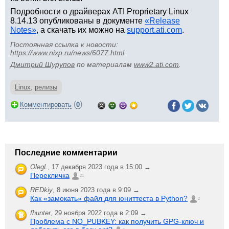
Подробности о драйверах ATI Proprietary Linux
8.14.13 опубликованы в документе
«Release
Notes»
, а скачать их можно на
support.ati.com
.
Постоянная ссылка к новости:
https://www.nixp.ru/news/6077.html
.
Дмитрий Шурупов
по материалам
www2.ati.com
.
Linux
,
релизы
(
)
Комментировать
0
Последние комментарии
OlegL
,
17 декабря 2023 года в 15:00 →
Перекличка
21
REDkiy
,
8 июня 2023 года в 9:09 →
Как «замокать» файл для юниттеста в Python?
2
fhunter
,
29 ноября 2022 года в 2:09 →
Проблема с NO_PUBKEY: как получить GPG-ключ и