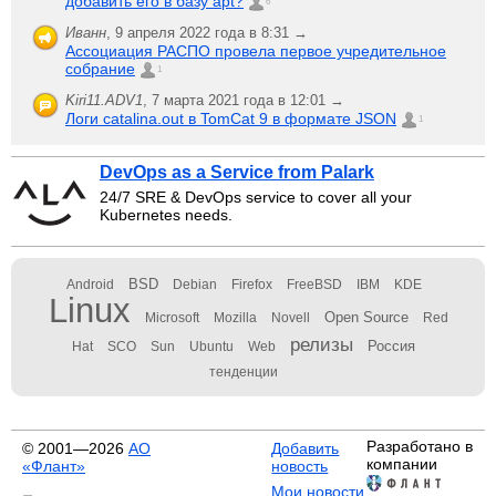
добавить его в базу apt?
6
Иванн
,
9 апреля 2022 года в 8:31 →
Ассоциация РАСПО провела первое учредительное
собрание
1
Kiri11.ADV1
,
7 марта 2021 года в 12:01 →
Логи catalina.out в TomCat 9 в формате JSON
1
DevOps as a Service from Palark
24/7 SRE & DevOps service to cover all your
Kubernetes needs.
BSD
Android
Debian
Firefox
FreeBSD
IBM
KDE
Linux
Open Source
Microsoft
Mozilla
Novell
Red
релизы
Россия
Hat
SCO
Sun
Ubuntu
Web
тенденции
Разработано в
© 2001—2026
АО
Добавить
компании
«Флант»
новость
Мои новости