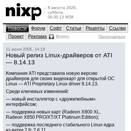
8 августа 2026,
суббота,
06:00:13 MSK
Новости
Форум
Софт
Статьи
Рецепты
Ссылки
Проект
Реклама
Войти
Постучаться
11 июня 2005, 14:19
Новый релиз Linux-драйверов от ATI
— 8.14.13
Компания ATI представила новую версию
драйверов для своих видеокарт для открытой ОС
Linux — ATI Proprietary Linux driver 8.14.13.
Среди ключевых изменений:
— новый инсталлятор с «дружелюбным»
интерфейсом;
— поддержка новых карт (Radeon X800 XL,
Radeon X850 PRO/XT/XT Platinum Edition);
— поддержка последнего стабильного Linux-ядра
из ветки 2.6: 2.6.11.