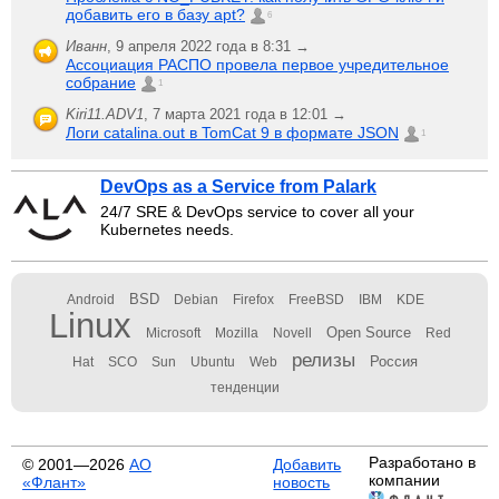
добавить его в базу apt?
6
Иванн
,
9 апреля 2022 года в 8:31 →
Ассоциация РАСПО провела первое учредительное
собрание
1
Kiri11.ADV1
,
7 марта 2021 года в 12:01 →
Логи catalina.out в TomCat 9 в формате JSON
1
DevOps as a Service from Palark
24/7 SRE & DevOps service to cover all your
Kubernetes needs.
BSD
Android
Debian
Firefox
FreeBSD
IBM
KDE
Linux
Open Source
Microsoft
Mozilla
Novell
Red
релизы
Россия
Hat
SCO
Sun
Ubuntu
Web
тенденции
Разработано в
© 2001—2026
АО
Добавить
компании
«Флант»
новость