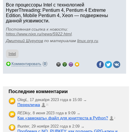
Все процессоры Intel с технологией
HyperThreading: Pentium 4, Pentium 4 Extreme
Edition, Mobile Pentium 4, Xeon — подвержены
данной уязвимости.
Постоянная ссылка к новости:
https://www.nixp.ru/news/5922.html
.
Дмитрий Шурупов
по материалам
linux.org.ru
.
Intel
(
)
Комментировать
0
Последние комментарии
OlegL
,
17 декабря 2023 года в 15:00 →
Перекличка
21
REDkiy
,
8 июня 2023 года в 9:09 →
Как «замокать» файл для юниттеста в Python?
2
fhunter
,
29 ноября 2022 года в 2:09 →
Проблема с NO_PUBKEY: как получить GPG-ключ и