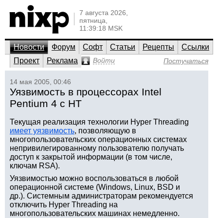
7 августа 2026,
пятница,
11:39:18 MSK
Новости
Форум
Софт
Статьи
Рецепты
Ссылки
Проект
Реклама
Войти
Постучаться
14 мая 2005, 00:46
Уязвимость в процессорах Intel
Pentium 4 с HT
Текущая реализация технологии Hyper Threading
имеет уязвимость
, позволяющую в
многопользовательских операционных системах
непривилегированному пользователю получать
доступ к закрытой информации (в том числе,
ключам RSA).
Уязвимостью можно воспользоваться в любой
операционной системе (Windows, Linux, BSD и
др.). Системным администраторам рекомендуется
отключить Hyper Threading на
многопользовательских машинах немедленно.