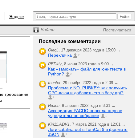
r
Яндекс
Войти
Постучаться
Последние комментарии
OlegL
,
17 декабря 2023 года в 15:00 →
Перекличка
21
REDkiy
,
8 июня 2023 года в 9:09 →
Как «замокать» файл для юниттеста в
Python?
2
fhunter
,
29 ноября 2022 года в 2:09 →
 —
Проблема с NO_PUBKEY: как получить
GPG-ключ и добавить его в базу apt?
е требования
6
и
Иванн
,
9 апреля 2022 года в 8:31 →
Ассоциация РАСПО провела первое
учредительное собрание
1
Kiri11.ADV1
,
7 марта 2021 года в 12:01 →
Логи catalina.out в TomCat 9 в формате
JSON
1