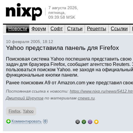
7 августа 2026,
пятница,
09:39:58 MSK
Новости
Форум
Софт
Статьи
Рецепты
Ссылки
10 февраля 2005, 18:12
Yahoo представила панель для Firefox
Поисковая система Yahoo поспешила представить свою 
задач для браузера Firefox, сообщает агентство Reuters.
пользоваться поиском Yahoo. не заходя на официальный 
функциональные кнопки панели.
Ранее поисковик A9 от Amazon.com уже представил свою 
Постоянная ссылка к новости:
https://www.nixp.ru/news/5412.ht
Дмитрий Шурупов
по материалам
cnews.ru
.
Firefox
,
Yahoo
(
)
Комментировать
0