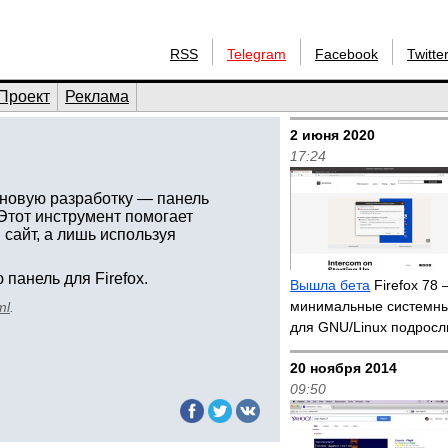
RSS
Telegram
Facebook
Twitte
Проект
Реклама
2 июня 2020
17:24
новую разработку — панель
 Этот инструмент помогает
сайт, а лишь используя
панель для Firefox.
Вышла бета
Firefox 78
минимальные системны
ml
.
для GNU/Linux подросл
20 ноября 2014
09:50