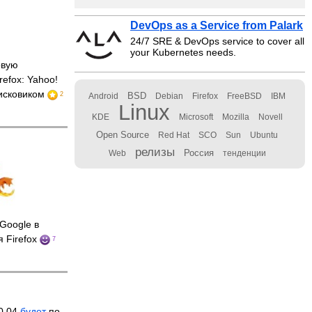
DevOps as a Service from Palark
24/7 SRE & DevOps service to cover all
your Kubernetes needs.
вую
refox: Yahoo!
оисковиком
2
BSD
Android
Debian
Firefox
FreeBSD
IBM
Linux
KDE
Microsoft
Mozilla
Novell
Open Source
Red Hat
SCO
Sun
Ubuntu
релизы
Россия
Web
тенденции
Google в
я Firefox
7
10.04
будет
по