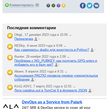
(
)
Комментировать
0
Последние комментарии
OlegL
,
17 декабря 2023 года в 15:00 →
Перекличка
21
REDkiy
,
8 июня 2023 года в 9:09 →
Как «замокать» файл для юниттеста в Python?
2
fhunter
,
29 ноября 2022 года в 2:09 →
Проблема с NO_PUBKEY: как получить GPG-ключ и
добавить его в базу apt?
6
Иванн
,
9 апреля 2022 года в 8:31 →
Ассоциация РАСПО провела первое учредительное
собрание
1
Kiri11.ADV1
,
7 марта 2021 года в 12:01 →
Логи catalina.out в TomCat 9 в формате JSON
1
DevOps as a Service from Palark
24/7 SRE & DevOps service to cover all your