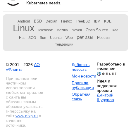
Kubernetes needs.
BSD
Android
Debian
Firefox
FreeBSD
IBM
KDE
Linux
Open Source
Microsoft
Mozilla
Novell
Red
релизы
Россия
Hat
SCO
Sun
Ubuntu
Web
тенденции
Разработано в
© 2001—2026
АО
Добавить
компании
«Флант»
новость
Мои новости
При полном или
Идея и
Правила
частичном
поддержка
публикации
использовании
проекта —
любых материалов
Обратная
Дмитрий
с сайта вы
связь
Шурупов
обязаны явным
образом указывать
гиперссылку на
сайт
www.nixp.ru
в
качестве
источника.