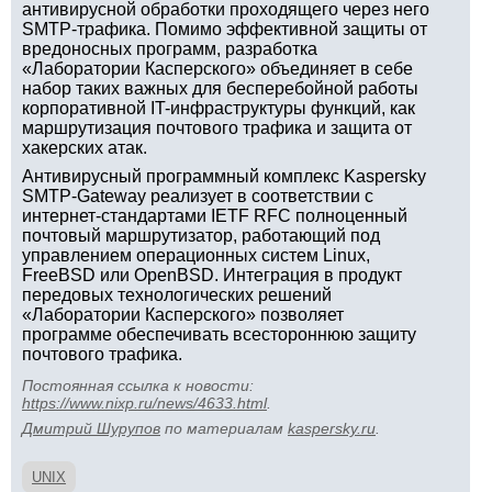
антивирусной обработки проходящего через него
SMTP-трафика. Помимо эффективной защиты от
вредоносных программ, разработка
«Лаборатории Касперского» объединяет в себе
набор таких важных для бесперебойной работы
корпоративной IT-инфраструктуры функций, как
маршрутизация почтового трафика и защита от
хакерских атак.
Антивирусный программный комплекс Kaspersky
SMTP-Gateway реализует в соответствии с
интернет-стандартами IETF RFC полноценный
почтовый маршрутизатор, работающий под
управлением операционных систем Linux,
FreeBSD или OpenBSD. Интеграция в продукт
передовых технологических решений
«Лаборатории Касперского» позволяет
программе обеспечивать всестороннюю защиту
почтового трафика.
Постоянная ссылка к новости:
https://www.nixp.ru/news/4633.html
.
Дмитрий Шурупов
по материалам
kaspersky.ru
.
UNIX