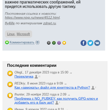
важнее прагматических соображений, ей
придется использовать другую тактику.
Постоянная ссылка к новости:
https://www.nixp.ru/news/4512.html
.
fly4life
по материалам
zdnet.ru
.
Linux
,
Microsoft
(
)
Комментировать
0
Последние комментарии
OlegL
,
17 декабря 2023 года в 15:00 →
Перекличка
21
REDkiy
,
8 июня 2023 года в 9:09 →
Как «замокать» файл для юниттеста в Python?
2
fhunter
,
29 ноября 2022 года в 2:09 →
Проблема с NO_PUBKEY: как получить GPG-ключ и
добавить его в базу apt?
6
Иванн
,
9 апреля 2022 года в 8:31 →