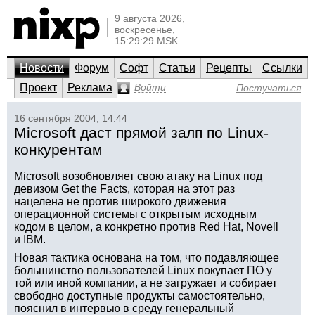
9 августа 2026,
воскресенье,
15:29:29 MSK
Новости
Форум
Софт
Статьи
Рецепты
Ссылки
Проект
Реклама
Войти
Постучаться
16 сентября 2004, 14:44
Microsoft даст прямой залп по Linux-
конкурентам
Microsoft возобновляет свою атаку на Linux под
девизом Get the Facts, которая на этот раз
нацелена не против широкого движения
операционной системы с открытым исходным
кодом в целом, а конкретно против Red Hat, Novell
и IBM.
Новая тактика основана на том, что подавляющее
большинство пользователей Linux покупает ПО у
той или иной компании, а не загружает и собирает
свободно доступные продукты самостоятельно,
пояснил в интервью в среду генеральный