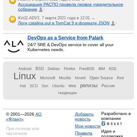
Ассоциация РАСПО провела первое учредительное
собрание
1
Kiri11.ADV1
,
7 марта 2021 года в 12:01 →
Логи catalina.out в TomCat 9 в формате JSON
1
DevOps as a Service from Palark
24/7 SRE & DevOps service to cover all your
Kubernetes needs.
BSD
Android
Debian
Firefox
FreeBSD
IBM
KDE
Linux
Open Source
Microsoft
Mozilla
Novell
Red
релизы
Россия
Hat
SCO
Sun
Ubuntu
Web
тенденции
Разработано в
© 2001—2026
АО
Добавить
компании
«Флант»
новость
Мои новости
При полном или
Идея и
Правила
частичном
поддержка