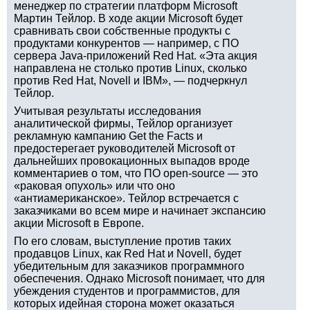
менеджер по стратегии платформ Microsoft
Мартин Тейлор. В ходе акции Microsoft будет
сравнивать свои собственные продукты с
продуктами конкурентов — например, с ПО
сервера Java-приложений Red Hat. «Эта акция
направлена не столько против Linux, сколько
против Red Hat, Novell и IBM», — подчеркнул
Тейлор.
Учитывая результаты исследования
аналитической фирмы, Тейлор организует
рекламную кампанию Get the Facts и
предостерегает руководителей Microsoft от
дальнейших провокационных выпадов вроде
комментариев о том, что ПО open-source — это
«раковая опухоль» или что оно
«антиамериканское». Тейлор встречается с
заказчиками во всем мире и начинает экспансию
акции Microsoft в Европе.
По его словам, выступление против таких
продавцов Linux, как Red Hat и Novell, будет
убедительным для заказчиков программного
обеспечения. Однако Microsoft понимает, что для
убеждения студентов и программистов, для
которых идейная сторона может оказаться