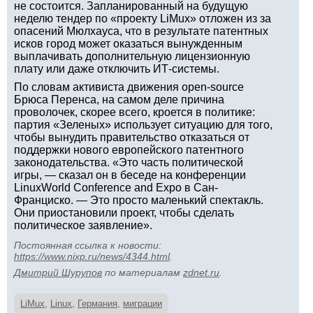
не состоится. Запланированный на будущую
неделю тендер по «проекту LiMux» отложен из за
опасений Мюлхауса, что в результате патентных
исков город может оказаться вынужденным
выплачивать дополнительную лицензионную
плату или даже отключить ИТ-системы.
По словам активиста движения open-source
Брюса Перенса, на самом деле причина
проволочек, скорее всего, кроется в политике:
партия «Зеленых» использует ситуацию для того,
чтобы вынудить правительство отказаться от
поддержки нового европейского патентного
законодательства. «Это часть политической
игры, — сказал он в беседе на конференции
LinuxWorld Conference and Expo в Сан-
Франциско. — Это просто маленький спектакль.
Они приостановили проект, чтобы сделать
политическое заявление».
Постоянная ссылка к новости:
https://www.nixp.ru/news/4344.html
.
Дмитрий Шурупов
по материалам
zdnet.ru
.
LiMux
,
Linux
,
Германия
,
миграции