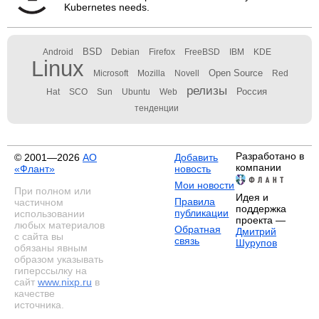
Kubernetes needs.
BSD
Android
Debian
Firefox
FreeBSD
IBM
KDE
Linux
Open Source
Microsoft
Mozilla
Novell
Red
релизы
Россия
Hat
SCO
Sun
Ubuntu
Web
тенденции
Разработано в
© 2001—2026
АО
Добавить
компании
«Флант»
новость
Мои новости
При полном или
Идея и
Правила
частичном
поддержка
публикации
использовании
проекта —
любых материалов
Обратная
Дмитрий
с сайта вы
связь
Шурупов
обязаны явным
образом указывать
гиперссылку на
сайт
www.nixp.ru
в
качестве
источника.