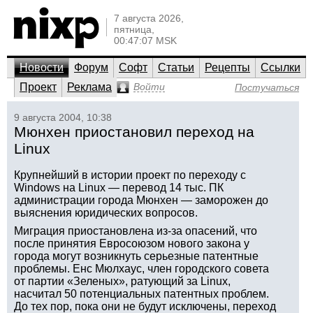
7 августа 2026,
пятница,
00:47:07 MSK
Новости
Форум
Софт
Статьи
Рецепты
Ссылки
Проект
Реклама
Войти
Постучаться
9 августа 2004, 10:38
Мюнхен приостановил переход на
Linux
Крупнейший в истории проект по переходу с
Windows на Linux — перевод 14 тыс. ПК
администрации города Мюнхен — заморожен до
выяснения юридических вопросов.
Миграция приостановлена из-за опасений, что
после принятия Евросоюзом нового закона у
города могут возникнуть серьезные патентные
проблемы. Енс Мюлхаус, член городского совета
от партии «Зеленых», ратующий за Linux,
насчитал 50 потенциальных патентных проблем.
До тех пор, пока они не будут исключены, переход