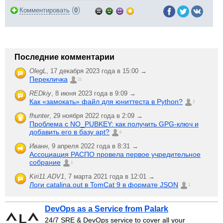
(
)
Комментировать
0
Последние комментарии
OlegL
,
17 декабря 2023 года в 15:00 →
Перекличка
21
REDkiy
,
8 июня 2023 года в 9:09 →
Как «замокать» файл для юниттеста в Python?
2
fhunter
,
29 ноября 2022 года в 2:09 →
Проблема с NO_PUBKEY: как получить GPG-ключ и
добавить его в базу apt?
6
Иванн
,
9 апреля 2022 года в 8:31 →
Ассоциация РАСПО провела первое учредительное
собрание
1
Kiri11.ADV1
,
7 марта 2021 года в 12:01 →
Логи catalina.out в TomCat 9 в формате JSON
1
DevOps as a Service from Palark
24/7 SRE & DevOps service to cover all your