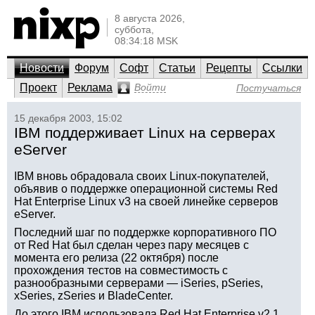
8 августа 2026,
суббота,
08:34:18 MSK
Новости
Форум
Софт
Статьи
Рецепты
Ссылки
Проект
Реклама
Войти
Постучаться
15 декабря 2003, 15:02
IBM поддерживает Linux на серверах
eServer
IBM вновь обрадовала своих Linux-покупателей,
объявив о поддержке операционной системы Red
Hat Enterprise Linux v3 на своей линейке серверов
eServer.
Последний шаг по поддержке корпоративного ПО
от Red Hat был сделан через пару месяцев с
момента его релиза (22 октября) после
прохождения тестов на совместимость с
разнообразными серверами — iSeries, pSeries,
xSeries, zSeries и BladeCenter.
До этого IBM использовала Red Hat Enterprise v2.1