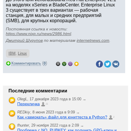
на моделях xSeries и BladeCenter. Enterprise Linux
3 существует в трех вариантах — рабочая
станция, для малых и средних предприятий
(SMB), для крупных корпораций.
Постоянная ссылка к новости:
https://www.nixp.ru/news/2986.html
.
Дмитрий Шурупов
по материалам
internetnews.com
.
IBM
,
Linux
(
)
Комментировать
0
Последние комментарии
OlegL
,
17 декабря 2023 года в 15:00 →
Перекличка
21
REDkiy
,
8 июня 2023 года в 9:09 →
Как «замокать» файл для юниттеста в Python?
2
fhunter
,
29 ноября 2022 года в 2:09 →
Проблема с NO_PUBKEY: как получить GPG-ключ и