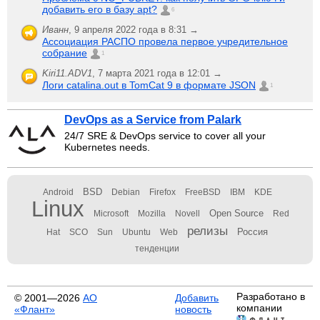
добавить его в базу apt?
6
Иванн
,
9 апреля 2022 года в 8:31 →
Ассоциация РАСПО провела первое учредительное
собрание
1
Kiri11.ADV1
,
7 марта 2021 года в 12:01 →
Логи catalina.out в TomCat 9 в формате JSON
1
DevOps as a Service from Palark
24/7 SRE & DevOps service to cover all your
Kubernetes needs.
BSD
Android
Debian
Firefox
FreeBSD
IBM
KDE
Linux
Open Source
Microsoft
Mozilla
Novell
Red
релизы
Россия
Hat
SCO
Sun
Ubuntu
Web
тенденции
Разработано в
© 2001—2026
АО
Добавить
компании
«Флант»
новость