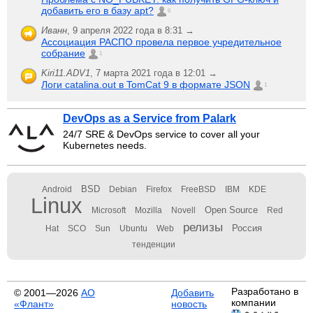
добавить его в базу apt?
6
Иванн
,
9 апреля 2022 года в 8:31 →
Ассоциация РАСПО провела первое учредительное
собрание
1
Kiri11.ADV1
,
7 марта 2021 года в 12:01 →
Логи catalina.out в TomCat 9 в формате JSON
1
DevOps as a Service from Palark
24/7 SRE & DevOps service to cover all your
Kubernetes needs.
BSD
Android
Debian
Firefox
FreeBSD
IBM
KDE
Linux
Open Source
Microsoft
Mozilla
Novell
Red
релизы
Россия
Hat
SCO
Sun
Ubuntu
Web
тенденции
Разработано в
© 2001—2026
АО
Добавить
компании
«Флант»
новость