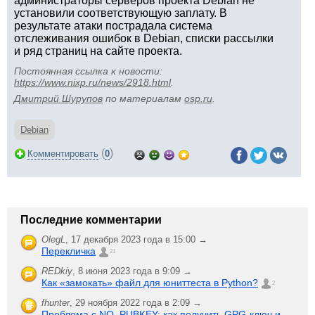
администраторы серверов проекта Debian не
установили соответствующую заплату. В
результате атаки пострадала система
отслеживания ошибок в Debian, списки рассылки
и ряд страниц на сайте проекта.
Постоянная ссылка к новости:
https://www.nixp.ru/news/2918.html
.
Дмитрий Шурупов
по материалам
osp.ru
.
Debian
(
)
Комментировать
0
Последние комментарии
OlegL
,
17 декабря 2023 года в 15:00 →
Перекличка
21
REDkiy
,
8 июня 2023 года в 9:09 →
Как «замокать» файл для юниттеста в Python?
2
fhunter
,
29 ноября 2022 года в 2:09 →
Проблема с NO_PUBKEY: как получить GPG-ключ и