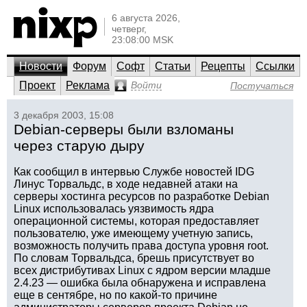
6 августа 2026,
четверг,
23:08:00 MSK
Новости
Форум
Софт
Статьи
Рецепты
Ссылки
Проект
Реклама
Войти
Постучаться
3 декабря 2003, 15:08
Debian-серверы были взломаны
через старую дыру
Как сообщил в интервью Службе новостей IDG
Линус Торвальдс, в ходе недавней атаки на
серверы хостинга ресурсов по разработке Debian
Linux использовалась уязвимость ядра
операционной системы, которая предоставляет
пользователю, уже имеющему учетную запись,
возможность получить права доступа уровня root.
По словам Торвальдса, брешь присутствует во
всех дистрибутивах Linux с ядром версии младше
2.4.23 — ошибка была обнаружена и исправлена
еще в сентябре, но по какой-то причине