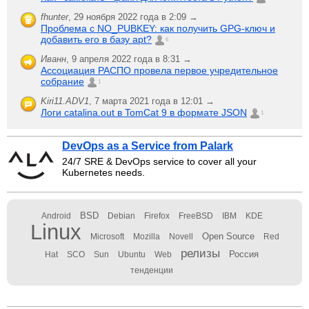
fhunter
,
29 ноября 2022 года в 2:09 →
Проблема с NO_PUBKEY: как получить GPG-ключ и
добавить его в базу apt?
6
Иванн
,
9 апреля 2022 года в 8:31 →
Ассоциация РАСПО провела первое учредительное
собрание
1
Kiri11.ADV1
,
7 марта 2021 года в 12:01 →
Логи catalina.out в TomCat 9 в формате JSON
1
DevOps as a Service from Palark
24/7 SRE & DevOps service to cover all your
Kubernetes needs.
BSD
Android
Debian
Firefox
FreeBSD
IBM
KDE
Linux
Open Source
Microsoft
Mozilla
Novell
Red
релизы
Россия
Hat
SCO
Sun
Ubuntu
Web
тенденции