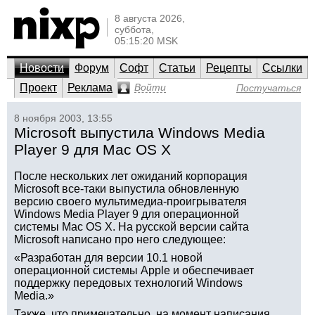
8 августа 2026,
суббота,
05:15:20 MSK
Новости
Форум
Софт
Статьи
Рецепты
Ссылки
Проект
Реклама
Войти
Постучаться
8 ноября 2003, 13:55
Microsoft выпустила Windows Media
Player 9 для Mac OS X
После нескольких лет ожиданий корпорация
Microsoft все-таки выпустила обновленную
версию своего мультимедиа-проигрывателя
Windows Media Player 9 для операционной
системы Mac OS X. На русской версии сайта
Microsoft написано про него следующее:
«Разработан для версии 10.1 новой
операционной системы Apple и обеспечивает
поддержку передовых технологий Windows
Media.»
Также, что примечательно, на момент написания