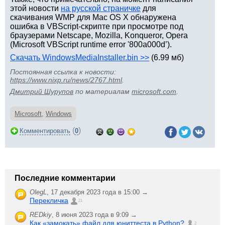
этой новости
на русской страничке
для
скачивания WMP для Mac OS X обнаружена
ошибка в VBScript-скрипте при просмотре под
браузерами Netscape, Mozilla, Konqueror, Opera
(Microsoft VBScript runtime error '800a000d’).
Скачать WindowsMediaInstaller.bin >>
(6.99 мб)
Постоянная ссылка к новости:
https://www.nixp.ru/news/2767.html
.
Дмитрий Шурупов
по материалам
microsoft.com
.
Microsoft
,
Windows
(
)
Комментировать
0
Последние комментарии
OlegL
,
17 декабря 2023 года в 15:00 →
Перекличка
21
REDkiy
,
8 июня 2023 года в 9:09 →
Как «замокать» файл для юниттеста в Python?
2