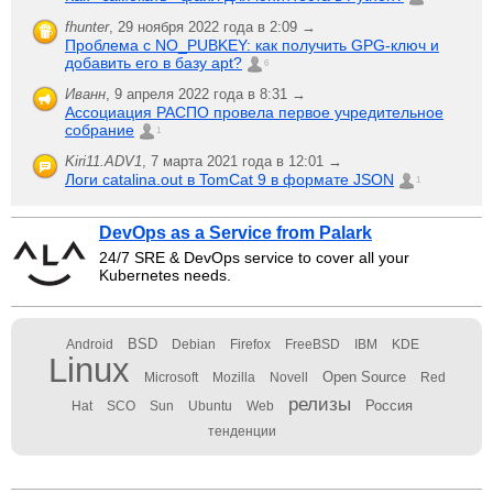
fhunter
,
29 ноября 2022 года в 2:09 →
Проблема с NO_PUBKEY: как получить GPG-ключ и
добавить его в базу apt?
6
Иванн
,
9 апреля 2022 года в 8:31 →
Ассоциация РАСПО провела первое учредительное
собрание
1
Kiri11.ADV1
,
7 марта 2021 года в 12:01 →
Логи catalina.out в TomCat 9 в формате JSON
1
DevOps as a Service from Palark
24/7 SRE & DevOps service to cover all your
Kubernetes needs.
BSD
Android
Debian
Firefox
FreeBSD
IBM
KDE
Linux
Open Source
Microsoft
Mozilla
Novell
Red
релизы
Россия
Hat
SCO
Sun
Ubuntu
Web
тенденции