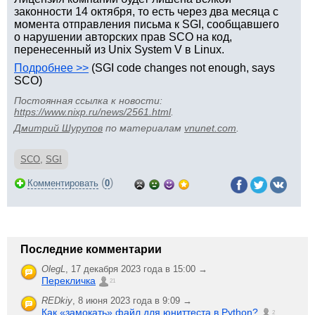
законности 14 октября, то есть через два месяца с
момента отправления письма к SGI, сообщавшего
о нарушении авторских прав SCO на код,
перенесенный из Unix System V в Linux.
Подробнее >>
(SGI code changes not enough, says
SCO)
Постоянная ссылка к новости:
https://www.nixp.ru/news/2561.html
.
Дмитрий Шурупов
по материалам
vnunet.com
.
SCO
,
SGI
(
)
Комментировать
0
Последние комментарии
OlegL
,
17 декабря 2023 года в 15:00 →
Перекличка
21
REDkiy
,
8 июня 2023 года в 9:09 →
Как «замокать» файл для юниттеста в Python?
2