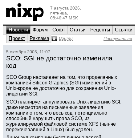
7 августа 2026,
пятница,
08:46:47 MSK
Новости
Форум
Софт
Статьи
Рецепты
Ссылки
Проект
Реклама
Войти
Постучаться
5 октября 2003, 11:07
SCO: SGI не достаточно изменила
код
SCO Group настаивает на том, что проделанных
компанией Silicon Graphics (SGI) изменений в
Unix-кроде не достаточно для сохранения Unix-
лицензии SGI.
SCO планирует аннулировать Unix-лицензию SGI,
даже несмотря на письменные заявления
компании о том, что весь код, потенциально
способный нарушить права SCO, из
журналируемой файловой системе XFS (нынче
перекочевавший в Linux) был удален.
Лицензия компании будет лишена всякой