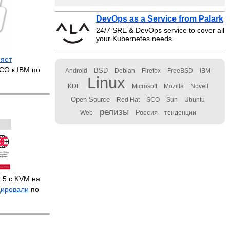
DevOps as a Service from Palark
24/7 SRE & DevOps service to cover all
your Kubernetes needs.
няет
CO к IBM по
BSD
Android
Debian
Firefox
FreeBSD
IBM
Linux
KDE
Microsoft
Mozilla
Novell
Open Source
Red Hat
SCO
Sun
Ubuntu
релизы
Россия
Web
тенденции
x 5 с KVM на
цировали
по