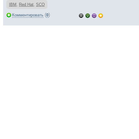
IBM
,
Red Hat
,
SCO
(
)
Комментировать
0