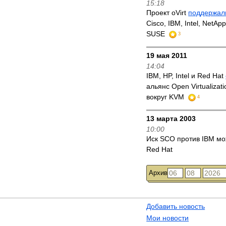
15:18
Проект oVirt
поддержал
Cisco, IBM, Intel, NetAp
SUSE
3
19 мая 2011
14:04
IBM, HP, Intel и Red Hat
альянс Open Virtualizati
вокруг KVM
4
13 марта 2003
10:00
Иск SCO против IBM м
Red Hat
Архив
Добавить новость
Мои новости