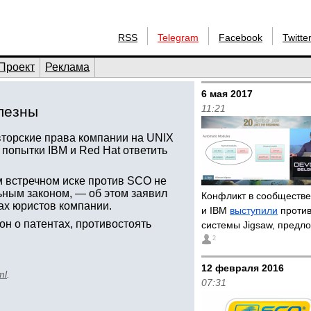
RSS
Telegram
Facebook
Twitte
Проект
Реклама
6 мая 2017
11:21
олезны
торские права компании на UNIX
 попытки IBM и Red Hat ответить
ем встречном иске против SCO не
ьным законом, — об этом заявил
Конфликт в сообществе
ах юристов компании.
и IBM
выступили
против
он о патентах, противостоять
системы Jigsaw, предл
2
12 февраля 2016
ml
.
07:31