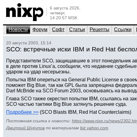
6 августа 2026,
четверг,
14:20:57 MSK
Новости
Форум
Софт
Статьи
Рецепты
Ссылки
20 августа 2003, 15:14
SCO: встречные иски IBM и Red Hat бесп
Представители SCO, защищавшие в этот понедельник ав
в деле против Linux’а, сообщили, что недавние судебные
ударом на удар несерьезны.
Попытка IBM опереться на General Public License в сво
поможет Big Blue, так как GPL была запрещена федерал
Darl McBride на SCO Forum 2003, основываясь на вывод
Глава SCO также окрестил попытки IBM, ссылаясь на зак
SCO частью тактики Big Blue затянуть решение суда.
Подробнее >>
(SCO Blasts IBM, Red Hat Counterclaims)
Постоянная ссылка к новости:
https://www.nixp.ru/news/2302.ht
Дмитрий Шурупов
по материалам
biz.yahoo.com
.