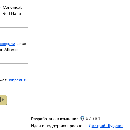
и
Canonical,
p, Red Hat и
создали
Linux-
on Alliance
ожет
навредить
Разработано в компании
Идея и поддержка проекта —
Дмитрий Шурупов