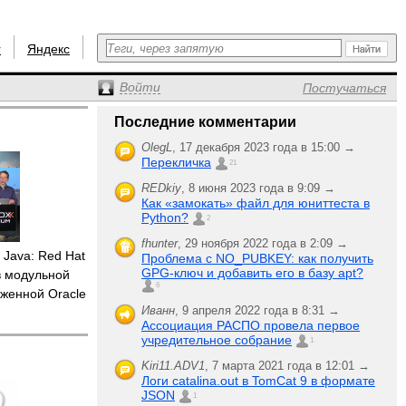
r
Яндекс
Войти
Постучаться
Последние комментарии
OlegL
,
17 декабря 2023 года в 15:00 →
Перекличка
21
REDkiy
,
8 июня 2023 года в 9:09 →
Как «замокать» файл для юниттеста в
Python?
2
fhunter
,
29 ноября 2022 года в 2:09 →
 Java: Red Hat
Проблема с NO_PUBKEY: как получить
GPG-ключ и добавить его в базу apt?
 модульной
6
оженной Oracle
Иванн
,
9 апреля 2022 года в 8:31 →
Ассоциация РАСПО провела первое
учредительное собрание
1
Kiri11.ADV1
,
7 марта 2021 года в 12:01 →
Логи catalina.out в TomCat 9 в формате
JSON
1